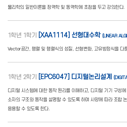
물리학의 일반이론을 정역학 및 동역학에 초점을 두고 강의한다.
[XAA1114] 선형대수학
1학년
1학기
(LINEAR ALG
Vector공간, 행렬 및 행렬식의 성질, 선형변화, 고유방정식을 다룬
[EPC6047] 디지털논리설계
1학년
2학기
(DIGIT
디지털 시스템에 대한 동작 원리를 이해하고, 디지털 기기 구성에
소자의 구조와 동작을 설명할 수 있도록 하며 사양에 따라 조합 논리
응용할 수 있도록 한다.