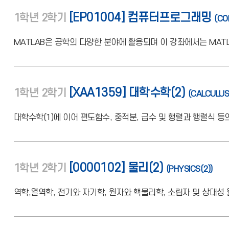
[EP01004] 컴퓨터프로그래밍
1학년
2학기
(CO
MATLAB은 공학의 다양한 분야에 활용되며 이 강좌에서는 MAT
[XAA1359] 대학수학(2)
1학년
2학기
(CALCULUS
대학수학(1)에 이어 편도함수, 중적분, 급수 및 행렬과 행렬식 등
[0000102] 물리(2)
1학년
2학기
(PHYSICS(2))
역학,열역학, 전기와 자기학, 원자와 핵물리학, 소립자 및 상대성