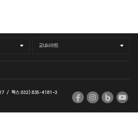
교내사이트
교내사이트
교수회
교육혁신본부
27
/
팩스:032) 835-4181~3
국제교류과
국제지원과
공자아카데미