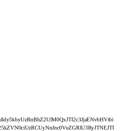
y5kbyUzRnBhZ2UlM0QxJTI2c3JjaENvbHVtbi
kZVN0ciUzRCUyNnJnc0VuZGRlU3RyJTNEJTI