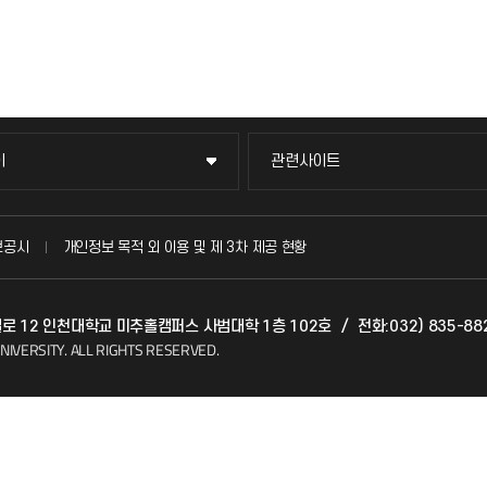
이
관련사이트
이
관련사이트
국방헬프콜
보공시
개인정보 목적 외 이용 및 제 3차 제공 현황
발전기금
갯벌로 12 인천대학교 미추홀캠퍼스 사범대학 1층 102호
/
전화:032) 835-88
(FAQ)
산학협력단
NIVERSITY.
ALL RIGHTS RESERVED.
소비자생활협동조합
지킴이
총동문회