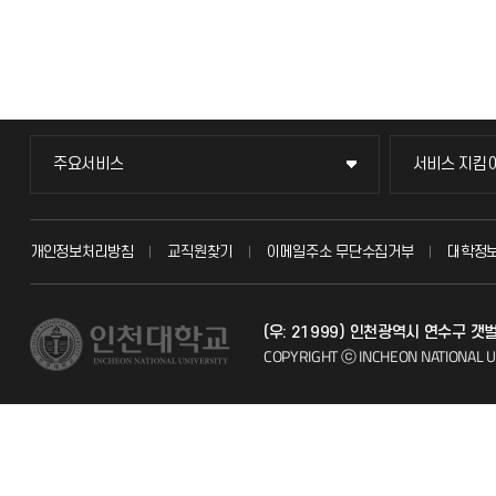
주요서비스
서비스 지킴
주요서비스
서비스 지킴
교무회의방송
묻고 답하기
개인정보처리방침
교직원찾기
이메일주소 무단수집거부
대학정
교수채용
불친절신고
(우: 21999) 인천광역시 연수구 
시설예약
자주 묻는 질문
COPYRIGHT ⓒ INCHEON NATIONAL U
인터넷증명
칭찬마당
입학안내
학생서비스 