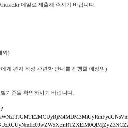
n@inu.ac.kr 메일로 제출해 주시기 바랍니다.
제외)
에게 편지 작성 관련한 안내를 진행할 예정임)
발기준을 확인하시기 바랍니다.
o?
aWNzJTJGMTE2MCUyRjM4MDM3MiUyRmFydGNsVmlld
SUzRCUyNmJic09wZW5XcmRTZXElM0QlMjZyZ3NCZ25