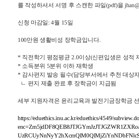
를 작성하셔서 서명 후 스캔한 파일(pdf)을
jha
신청 마감일: 4월 15일
100만원 생활비성 장학
금입니다.
* 직전학기 평점평균 2.0이상(신편입생은 성적 
* 소득분위 5분위 이하 재학생
* 감사편지 발송 필수(담당부서에서 추천 대상자
ㄴ 편지 제출 완료 후 장학금이 지급됨
세부 지원자격은 윤리교육과 발전기금장학금 선
https://eduethics.inu.ac.kr/eduethics/4549/subview.d
enc=Zm5jdDF8QEB8JTJGYmJzJTJGZWR1ZXRo
UzRCUyNnNyY2hXcmQlM0QlMjZiYnNDbFNlc