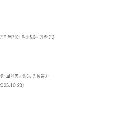
공익목적에 위배되는 기관 등)
수한 교육봉사활동 인정불가
3.10.23)