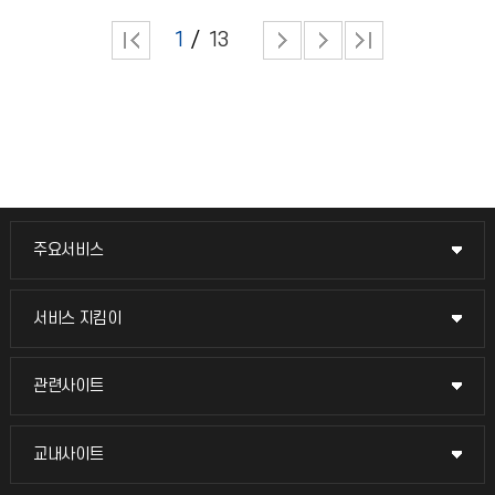
1
13
주요서비스
주요서비스
교무회의방송
서비스 지킴이
서비스 지킴이
교수채용
묻고 답하기
관련사이트
관련사이트
시설예약
불친절신고
국방헬프콜
교내사이트
교내사이트
인터넷증명
자주 묻는 질문(FAQ)