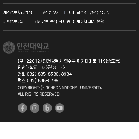
발전기금
교수회
입학안내
개인정보처리방침
교직원찾기
이메일주소 무단수집거부
칭찬마당
산학협력단
교육혁신본부
대학정보공시
개인정보 목적 외 이용 및 제 3차 제공 현황
직원채용
학생서비스 지킴이
소비자생활협동조합
국제교류과
취업정보(학생)
총동문회
국제지원과
(우 : 22012) 인천광역시 연수구 아카데미로 119(송도동)
인천대학교 14호관 311호
공자아카데미
전화:032) 835-8530, 8934
팩스:032) 835-0785
기초교육원
COPYRIGHT ⓒ INCHEON NATIONAL UNIVERSITY.
ALL RIGHTS RESERVED.
공학교육혁신센터
대학생활상담센터
사회봉사센터