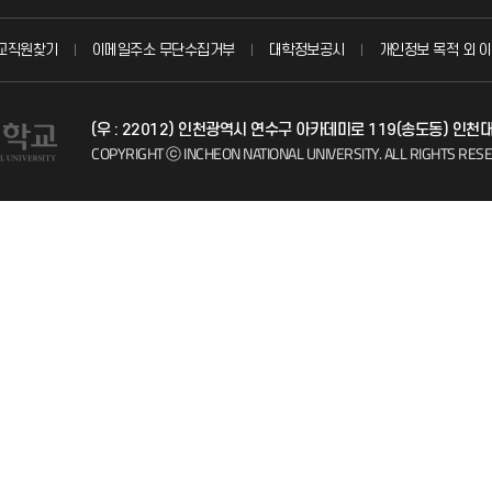
묻고 답하기
교직원찾기
이메일주소 무단수집거부
대학정보공시
개인정보 목적 외 이
불친절신고
(우 : 22012) 인천광역시 연수구 아카데미로 119(송도동) 인천
자주 묻는 질문(FAQ)
COPYRIGHT ⓒ INCHEON NATIONAL UNIVERSITY.
ALL RIGHTS RES
칭찬마당
학생서비스 지킴이