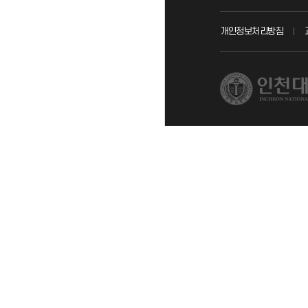
교무회의방송
개인정보처리방침
교수채용
시설예약
인터넷증명
입학안내
직원채용
취업정보(학생)