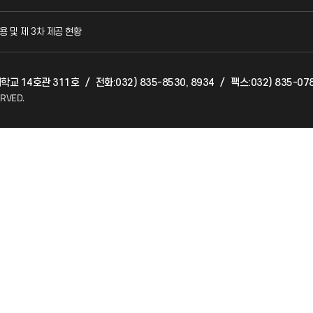
국방헬프콜
교수회
용 및 제 3차 제공 현황
발전기금
교육혁
대학교 14호관 311호
/
전화:032) 835-8530, 8934
/
팩스:032) 835-07
산학협력단
국제교
ERVED.
소비자생활협동조합
국제지
총동문회
공자아
기초교
공학교
대학생
사회봉