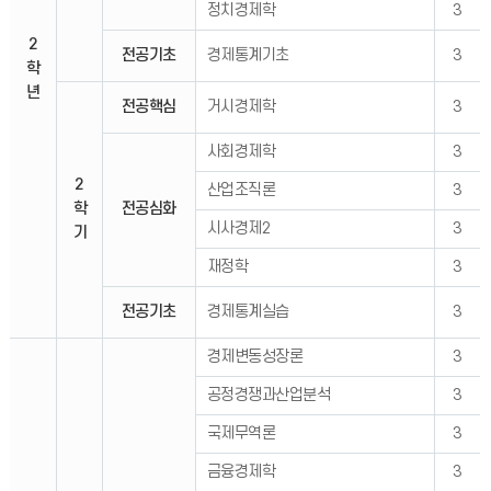
정치경제학
3
2
전공기초
경제통계기초
3
학
년
전공핵심
거시경제학
3
사회경제학
3
2
산업조직론
3
학
전공심화
시사경제2
3
기
재정학
3
전공기초
경제통계실습
3
경제변동성장론
3
공정경쟁과산업분석
3
국제무역론
3
금융경제학
3