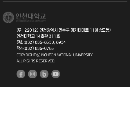
학생서비스 지킴이
소비자생활협동조합
국제교류과
취업정보(학생)
총동문회
국제지원과
(우 : 22012) 인천광역시 연수구 아카데미로 119(송도동)
인천대학교 14호관 311호
공자아카데미
전화:032) 835-8530, 8934
팩스:032) 835-0785
기초교육원
COPYRIGHT ⓒ INCHEON NATIONAL UNIVERSITY.
ALL RIGHTS RESERVED.
공학교육혁신센터
대학생활상담센터
사회봉사센터
생활원
원격지원