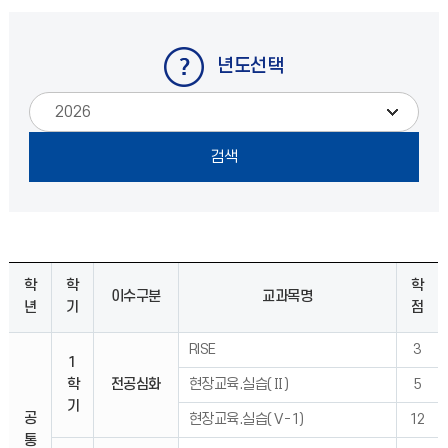
년도선택
학
학
학
이수구분
교과목명
년
기
점
RISE
3
1
학
전공심화
현장교육.실습(Ⅱ)
5
기
공
현장교육.실습(Ⅴ-1)
12
통