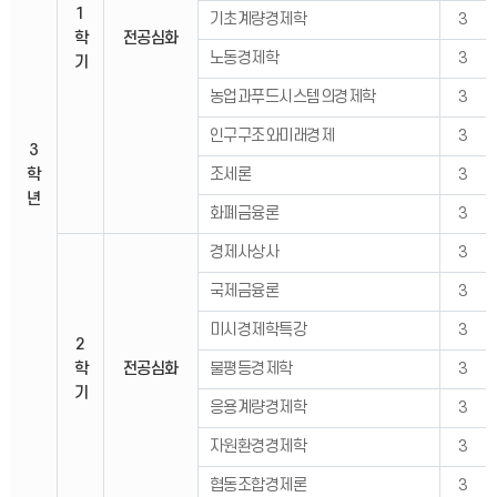
1
기초계량경제학
3
학
전공심화
노동경제학
3
기
농업과푸드시스템의경제학
3
인구구조와미래경제
3
3
학
조세론
3
년
화폐금융론
3
경제사상사
3
국제금융론
3
미시경제학특강
3
2
학
전공심화
불평등경제학
3
기
응용계량경제학
3
자원환경경제학
3
협동조합경제론
3