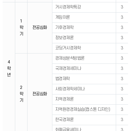
거시경제학특강
3
게임이론
3
1
학
전공심화
기후경제학
3
기
정보경제론
3
코딩거시경제학
3
경제성분석방법론
3
4
학
국제경제세미나
3
년
법경제학
3
2
사회경제학세미나
3
학
전공심화
지역경제론
3
기
지역환경경제실습(캡스톤 디자인)
3
한국경제론
3
화폐금융세미나
3