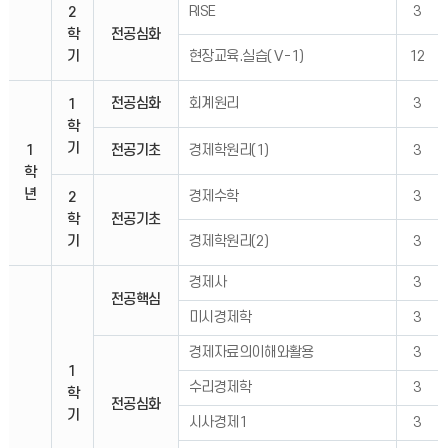
RISE
3
2
학
전공심화
기
현장교육.실습(Ⅴ-1)
12
전공심화
회계원리
3
1
학
기
1
전공기초
경제학원리(1)
3
학
년
경제수학
3
2
학
전공기초
기
경제학원리(2)
3
경제사
3
전공핵심
미시경제학
3
경제자료의이해와활용
3
1
수리경제학
3
학
전공심화
기
시사경제1
3