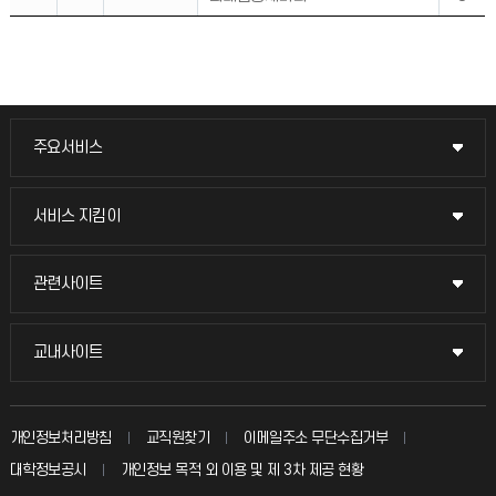
주요서비스
주요서비스
교무회의방송
서비스 지킴이
서비스 지킴이
교수채용
묻고 답하기
관련사이트
관련사이트
시설예약
불친절신고
국방헬프콜
교내사이트
교내사이트
인터넷증명
자주 묻는 질문(FAQ)
발전기금
교수회
입학안내
개인정보처리방침
교직원찾기
이메일주소 무단수집거부
칭찬마당
산학협력단
교육혁신본부
대학정보공시
개인정보 목적 외 이용 및 제 3차 제공 현황
직원채용