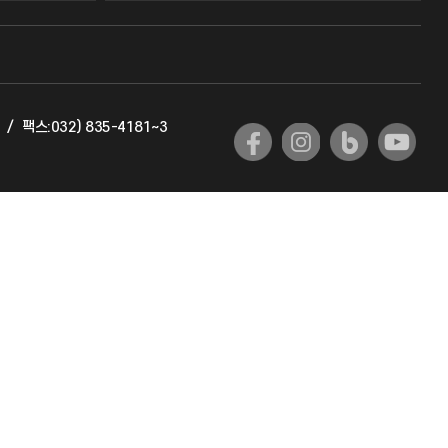
교수회
교육혁신본부
/
팩스:032) 835-4181~3
국제교류과
국제지원과
공자아카데미
기초교육원
공학교육혁신센터
대학생활상담센터
사회봉사센터