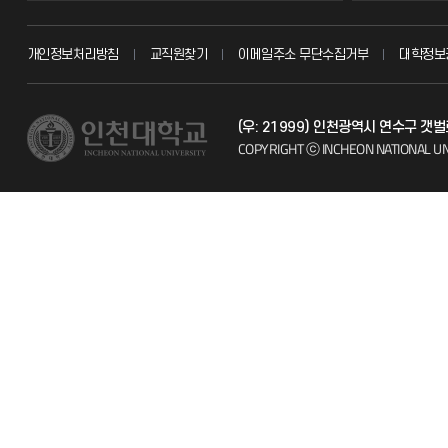
교무회의방송
묻고 답하기
개인정보처리방침
교직원찾기
이메일주소 무단수집거부
대학정보
교수채용
불친절신고
(우: 21999) 인천광역시 연수구 갯
시설예약
자주 묻는 질문
COPYRIGHT ⓒ INCHEON NATIONAL UN
인터넷증명
칭찬마당
입학안내
학생서비스 
직원채용
취업정보(학생)