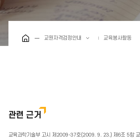
교원자격검정안내
교육봉사활동
관련 근거
교육과학기술부 고시 제2009-37호(2009. 9. 23.) 제6조