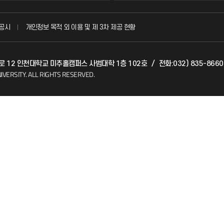
국방헬프콜
공시
개인정보 목적 외 이용 및 제 3차 제공 현황
발전기금
벌로 12 인천대학교 미추홀캠퍼스 사범대학 1층 102호
/
전화:032) 835-8660
(FAQ)
산학협력단
IVERSITY.
ALL RIGHTS RESERVED.
소비자생활협동조합
지킴이
총동문회