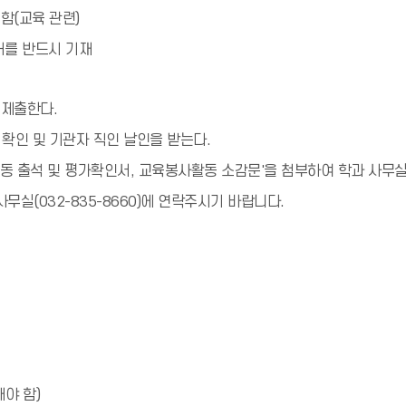
함(교육 관련)
처를 반드시 기재
 제출한다.
 확인 및 기관자 직인 날인을 받는다.
동 출석 및 평가확인서, 교육봉사활동 소감문'을 첨부하여 학과 사무실
사무실(032-835-8660)에 연락주시기 바랍니다.
야 함)