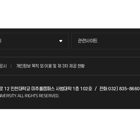
이
관련사이트
이
관련사이트
국방헬프콜
공시
개인정보 목적 외 이용 및 제 3차 제공 현황
발전기금
벌로 12 인천대학교 미추홀캠퍼스 사범대학 1층 102호
/
전화:032) 835-8660
(FAQ)
산학협력단
IVERSITY.
ALL RIGHTS RESERVED.
소비자생활협동조합
지킴이
총동문회