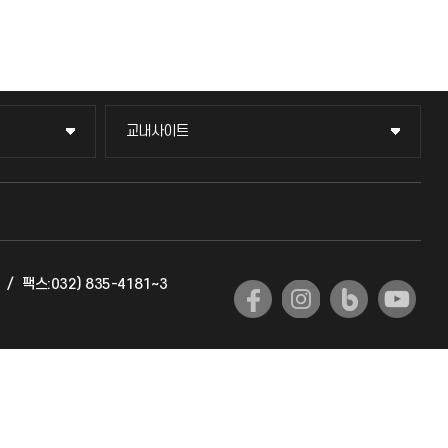
교내사이트
교내사이트
교수회
교육혁신본부
/
팩스:032) 835-4181~3
국제교류과
국제지원과
공자아카데미
기초교육원