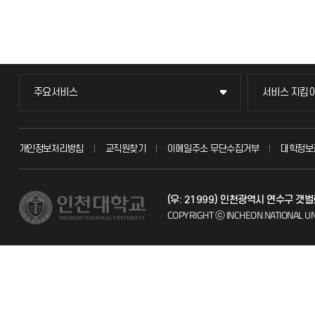
주요서비스
서비스 지킴
주요서비스
서비스 지킴
교무회의방송
묻고 답하기
개인정보처리방침
교직원찾기
이메일주소 무단수집거부
대학정보
교수채용
불친절신고
(우: 21999) 인천광역시 연수구 갯
시설예약
자주 묻는 질문
COPYRIGHT ⓒ INCHEON NATIONAL UN
인터넷증명
칭찬마당
입학안내
학생서비스 
직원채용