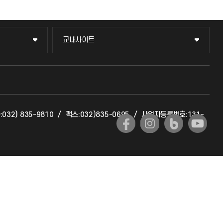
교내사이트
교내사이트
교수회
교육혁신본부
:032) 835-9810
/
팩스:032)835-0695
/
사업자등록번호:131-
국제교류과
국제지원과
공자아카데미
기초교육원
공학교육혁신센터