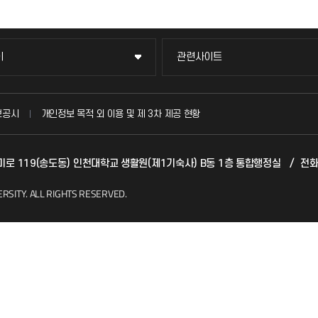
이
관련사이트
이
관련사이트
국방헬프콜
보공시
개인정보 목적 외 이용 및 제 3차 제공 현황
발전기금
카데미로 119(송도동) 인천대학교 생활원(제1기숙사) B동 1층 통합행정실
/
전화
(FAQ)
산학협력단
ERSITY.
ALL RIGHTS RESERVED.
소비자생활협동조합
지킴이
총동문회