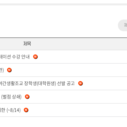
제목
엔테이션 수강 안내
련)
원 야간생활조교 장학생(대학원생) 선발 공고
 (벌점 상쇄)
 (~8/14)