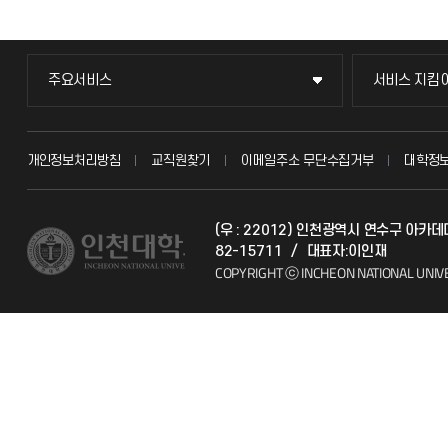
주요서비스
서비스 지킴
주요서비스
서비스 지킴
교무회의방송
묻고 답하기
개인정보처리방침
교직원찾기
이메일주소 무단수집거부
대학정
교수채용
불친절신고
(우 : 22012) 인천광역시 연수구 아
시설예약
자주 묻는 질문
82-15711
/
대표자:이인재
COPYRIGHT ⓒ INCHEON NATIONAL UNIV
인터넷증명
칭찬마당
입학안내
학생서비스 
직원채용
취업정보(학생)