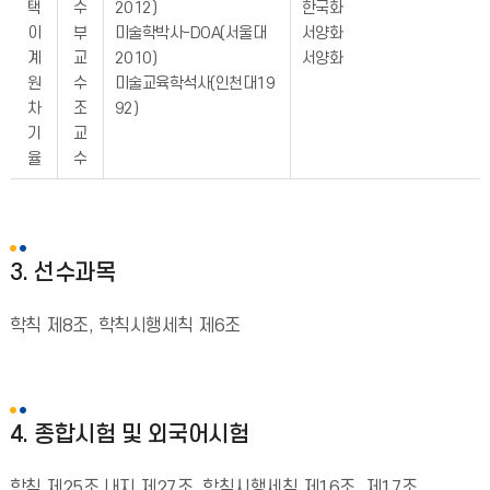
택
수
2012)
한국화
이
부
미술학박사-DOA(서울대
서양화
계
교
2010)
서양화
원
수
미술교육학석사(인천대19
차
조
92)
기
교
율
수
3. 선수과목
학칙 제8조, 학칙시행세칙 제6조
4. 종합시험 및 외국어시험
학칙 제25조 내지 제27조, 학칙시행세칙 제16조, 제17조