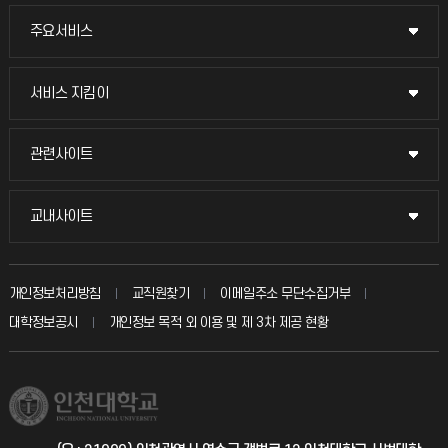
주요서비스
주요서비스
교무회의방송
서비스 지킴이
서비스 지킴이
교수채용
묻고 답하기
관련사이트
관련사이트
시설예약
불친절신고
국방헬프콜
교내사이트
교내사이트
인터넷증명
자주 묻는 질문(FAQ)
발전기금
교수회
입학안내
개인정보처리방침
교직원찾기
이메일주소 무단수집거부
칭찬마당
산학협력단
교육혁신본부
대학정보공시
개인정보 목적 외 이용 및 제 3차 제공 현황
직원채용
학생서비스 지킴이
소비자생활협동조합
국제교류과
취업정보(학생)
총동문회
국제지원과