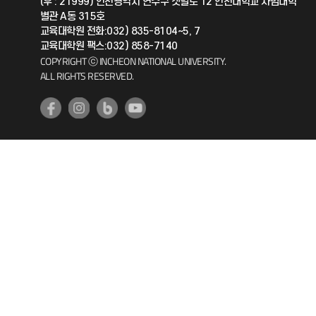
(우 : 21999) 인천광역시 연수구 갯벌로 12 인천대학교 사범대학
별관 A동 315호
공자아카데미
교육대학원 전화:032) 835-8104~5, 7
교육대학원 팩스:032) 858-7140
기초교육원
COPYRIGHT ⓒ INCHEON NATIONAL UNIVERSITY.
ALL RIGHTS RESERVED.
공학교육혁신센터
대학생활상담센터
사회봉사센터
생활원
원격지원
인천국제개발협력센터
예비군연대