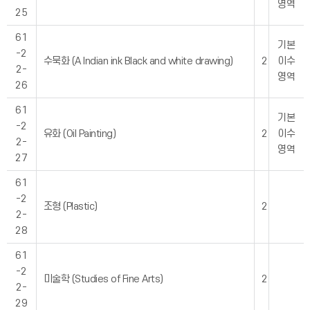
영역
25
61
기본
-2
수묵화 (A Indian ink Black and white drawing)
2
이수
2-
영역
26
61
기본
-2
유화 (Oil Painting)
2
이수
2-
영역
27
61
-2
조형 (Plastic)
2
2-
28
61
-2
미술학 (Studies of Fine Arts)
2
2-
29