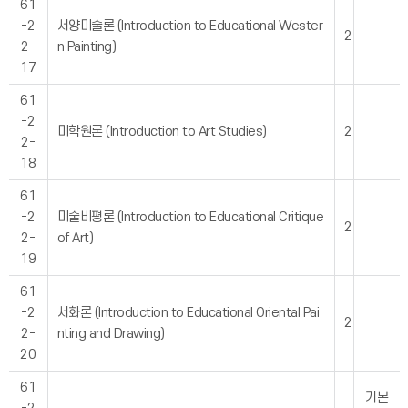
61
-2
서양미술론 (Introduction to Educational Wester
2
2-
n Painting)
17
61
-2
미학원론 (Introduction to Art Studies)
2
2-
18
61
-2
미술비평론 (Introduction to Educational Critique
2
2-
of Art)
19
61
-2
서화론 (Introduction to Educational Oriental Pai
2
2-
nting and Drawing)
20
61
기본