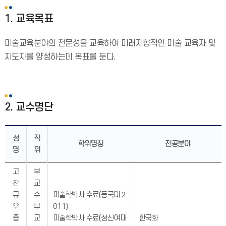
1. 교육목표
미술교육분야의 전문성을 교육하여 미래지향적인 미술 교육자 및
지도자를 양성하는데 목표를 둔다.
2. 교수명단
성
직
학위명칭
전공분야
명
위
고
부
찬
교
규
수
미술학박사 수료(동국대 2
우
부
011)
종
교
미술학박사 수료(성신여대
한국화