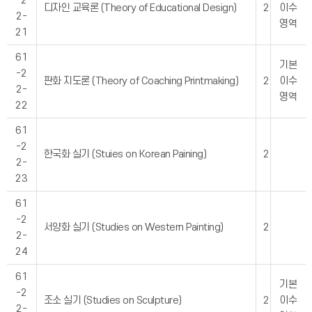
-2
디자인 교육론 (Theory of Educational Design)
2
이수
2-
영역
21
61
기본
-2
판화 지도론 (Theory of Coaching Printmaking)
2
이수
2-
영역
22
61
-2
한국화 실기 (Stuies on Korean Paining)
2
2-
23
61
-2
서양화 실기 (Studies on Western Painting)
2
2-
24
61
기본
-2
조소 실기 (Studies on Sculpture)
2
이수
2-