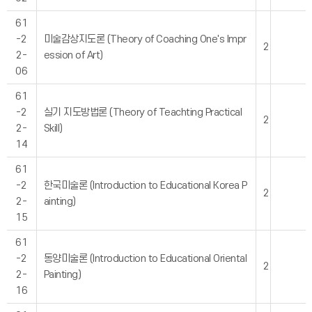
61
-2
미술감상지도론 (Theory of Coaching One's Impr
2
2-
ession of Art)
06
61
-2
실기 지도방법론 (Theory of Teachting Practical
2
2-
Skill)
14
61
-2
한국미술론 (Introduction to Educational Korea P
2
2-
ainting)
15
61
-2
동양미술론 (Introduction to Educational Oriental
2
2-
Painting)
16