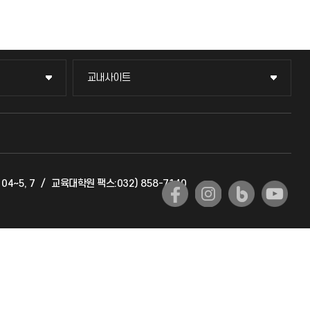
교내사이트
교내사이트
교수회
교육혁신본부
04~5, 7
/
교육대학원 팩스:032) 858-7140
국제교류과
국제지원과
공자아카데미
기초교육원