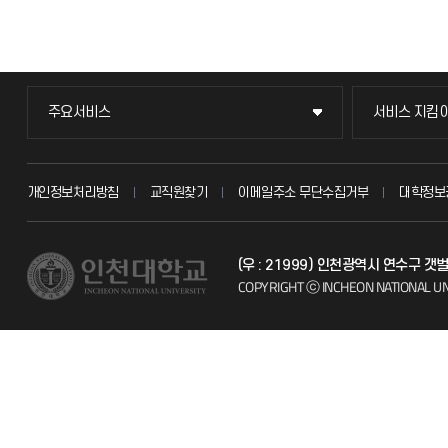
주요서비스
서비스 지킴
주요서비스
서비스 지킴
교무회의방송
묻고 답하기
개인정보처리방침
교직원찾기
이메일주소 무단수집거부
대학정보
교수채용
불친절신고
(우 : 21999) 인천광역시 연수구 
시설예약
자주 묻는 질문
COPYRIGHT ⓒ INCHEON NATIONAL UN
인터넷증명
칭찬마당
입학안내
학생서비스 
직원채용