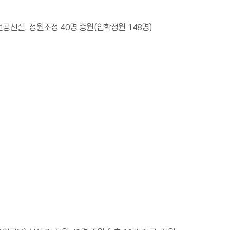
 전공신설, 정원조정 40명 증원(입학정원 148명)