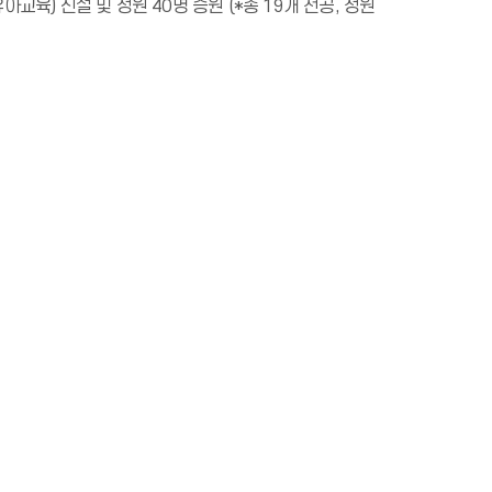
교육) 신설 및 정원 40명 증원 (*총 19개 전공, 정원