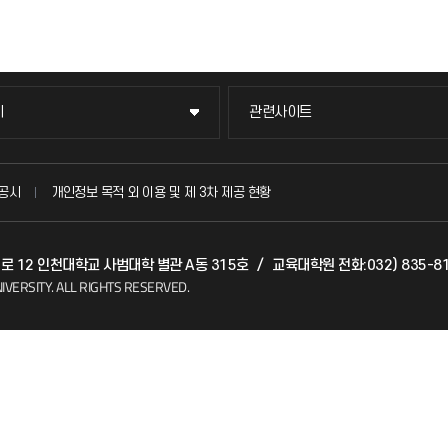
이
관련사이트
이
관련사이트
국방헬프콜
공시
개인정보 목적 외 이용 및 제 3차 제공 현황
발전기금
갯벌로 12 인천대학교 사범대학 별관 A동 315호
/
교육대학원 전화:032) 835-81
(FAQ)
산학협력단
IVERSITY.
ALL RIGHTS RESERVED.
소비자생활협동조합
지킴이
총동문회