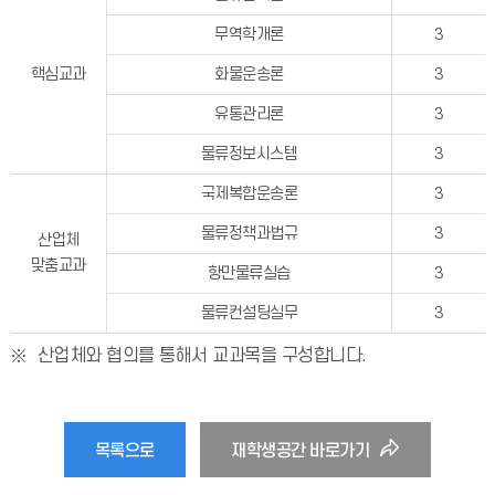
무역학개론
3
핵심교과
화물운송론
3
유통관리론
3
물류정보시스템
3
국제복합운송론
3
물류정책과법규
3
산업체
맞춤교과
항만물류실습
3
물류컨설팅실무
3
산업체와 협의를 통해서 교과목을 구성합니다.
목록으로
재학생공간 바로가기