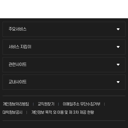
주요서비스
주요서비스
교무회의방송
서비스 지킴이
서비스 지킴이
교수채용
묻고 답하기
관련사이트
관련사이트
시설예약
불친절신고
국방헬프콜
교내사이트
교내사이트
인터넷증명
자주 묻는 질문(FAQ)
발전기금
교수회
입학안내
개인정보처리방침
교직원찾기
이메일주소 무단수집거부
칭찬마당
산학협력단
교육혁신본부
대학정보공시
개인정보 목적 외 이용 및 제 3차 제공 현황
직원채용
학생서비스 지킴이
소비자생활협동조합
국제교류과