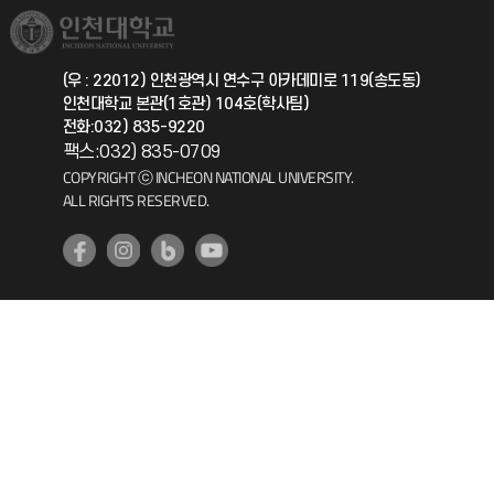
취업정보(학생)
총동문회
국제지원과
(우 : 22012) 인천광역시 연수구 아카데미로 119(송도동)
인천대학교 본관(1호관) 104호(학사팀)
공자아카데미
전화:032) 835-9220
팩스:032) 835-0709
기초교육원
COPYRIGHT ⓒ INCHEON NATIONAL UNIVERSITY.
ALL RIGHTS RESERVED.
공학교육혁신센터
대학생활상담센터
사회봉사센터
생활원
원격지원