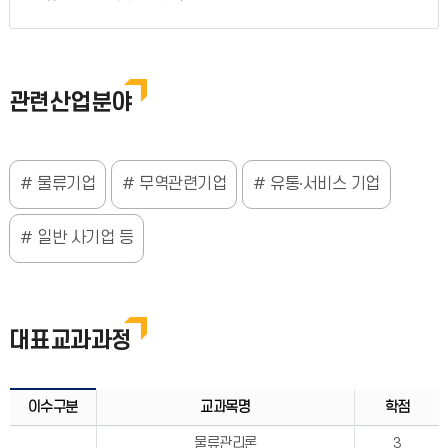
관련산업분야
물류기업
무역관련기업
유통∙서비스 기업
일반 사기업 등
대표교과과정
이수구분
교과목명
학점
물류관리론
3