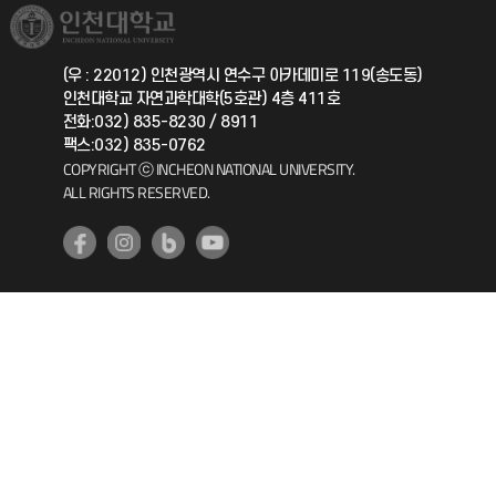
취업정보(학생)
총동문회
국제지원과
(우 : 22012) 인천광역시 연수구 아카데미로 119(송도동)
인천대학교 자연과학대학(5호관) 4층 411호
공자아카데미
전화:032) 835-8230 / 8911
팩스:032) 835-0762
기초교육원
COPYRIGHT ⓒ INCHEON NATIONAL UNIVERSITY.
ALL RIGHTS RESERVED.
공학교육혁신센터
대학생활상담센터
사회봉사센터
생활원
원격지원