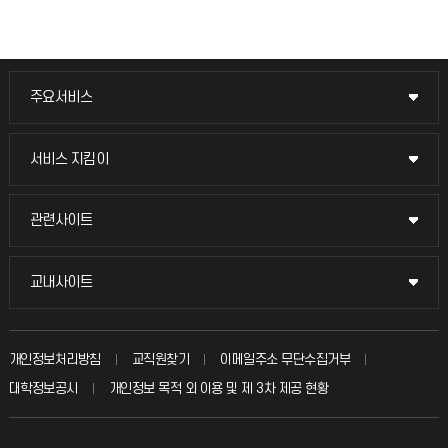
주요서비스
주요서비스
교무회의방송
서비스 지킴이
서비스 지킴이
교수채용
묻고 답하기
관련사이트
관련사이트
시설예약
불친절신고
국방헬프콜
교내사이트
교내사이트
인터넷증명
자주 묻는 질문(FAQ)
발전기금
교수회
입학안내
개인정보처리방침
교직원찾기
이메일주소 무단수집거부
칭찬마당
산학협력단
교육혁신본부
대학정보공시
개인정보 목적 외 이용 및 제 3차 제공 현황
직원채용
학생서비스 지킴이
소비자생활협동조합
국제교류과