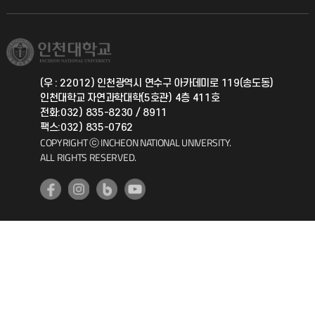
직원채용
학생서비스 지킴이
소비자생활협동조합
국제교류과
취업정보(학생)
총동문회
국제지원과
(우 : 22012) 인천광역시 연수구 아카데미로 119(송도동)
인천대학교 자연과학대학(5호관) 4층 411호
공자아카데미
전화:032) 835-8230 / 8911
팩스:032) 835-0762
기초교육원
COPYRIGHT ⓒ INCHEON NATIONAL UNIVERSITY.
ALL RIGHTS RESERVED.
공학교육혁신센터
대학생활상담센터
사회봉사센터
생활원