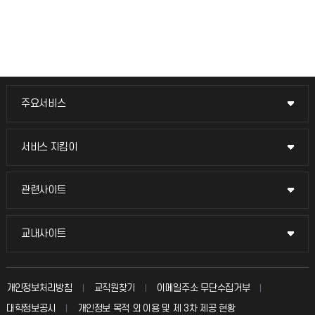
주요서비스
주요서비스
교무회의방송
서비스 지킴이
서비스 지킴이
교수채용
묻고 답하기
관련사이트
관련사이트
시설예약
불친절신고
국방헬프콜
교내사이트
교내사이트
인터넷증명
자주 묻는 질문(FAQ)
발전기금
교수회
입학안내
개인정보처리방침
교직원찾기
이메일주소 무단수집거부
칭찬마당
산학협력단
교육혁신본부
대학정보공시
개인정보 목적 외 이용 및 제 3차 제공 현황