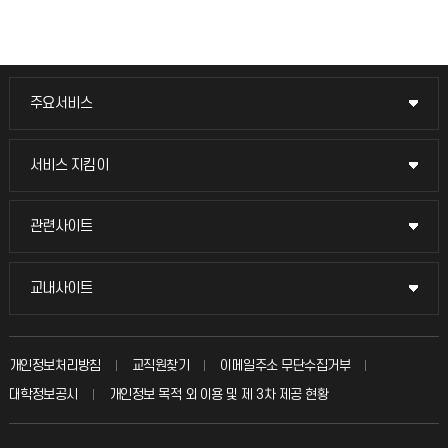
주요서비스
주요서비스
교무회의방송
서비스 지킴이
서비스 지킴이
교수채용
묻고 답하기
관련사이트
관련사이트
시설예약
불친절신고
국방헬프콜
교내사이트
교내사이트
인터넷증명
자주 묻는 질문(FAQ)
발전기금
교수회
입학안내
개인정보처리방침
교직원찾기
이메일주소 무단수집거부
칭찬마당
산학협력단
교육혁신본부
대학정보공시
개인정보 목적 외 이용 및 제 3차 제공 현황
직원채용
학생서비스 지킴이
소비자생활협동조합
국제교류과