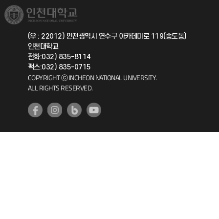
취업정보(학생)
총동문회
국제지원과
(우 : 22012) 인천광역시 연수구 아카데미로 119(송도동)
인천대학교
공자아카데미
전화:032) 835-8114
팩스:032) 835-0715
기초교육원
COPYRIGHT ⓒ INCHEON NATIONAL UNIVERSITY.
ALL RIGHTS RESERVED.
공학교육혁신센터
대학생활상담센터
사회봉사센터
생활원
원격지원