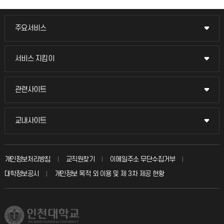
주요서비스
주요서비스
교무회의방송
서비스 지킴이
서비스 지킴이
교수채용
묻고 답하기
관련사이트
관련사이트
시설예약
불친절신고
국방헬프콜
교내사이트
교내사이트
인터넷증명
자주 묻는 질문(FAQ)
발전기금
교수회
입학안내
개인정보처리방침
교직원찾기
이메일주소 무단수집거부
칭찬마당
산학협력단
교육혁신본부
대학정보공시
개인정보 목적 외 이용 및 제 3차 제공 현황
직원채용
학생서비스 지킴이
소비자생활협동조합
국제교류과
취업정보(학생)
총동문회