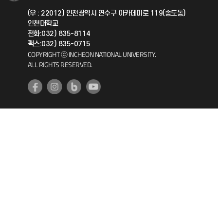
국제지원과
(우 : 22012) 인천광역시 연수구 아카데미로 119(송도동)
인천대학교
공자아카데미
전화:032) 835-8114
팩스:032) 835-0715
기초교육원
COPYRIGHT ⓒ INCHEON NATIONAL UNIVERSITY.
ALL RIGHTS RESERVED.
공학교육혁신센터
대학생활상담센터
사회봉사센터
생활원
원격지원
인천국제개발협력센터