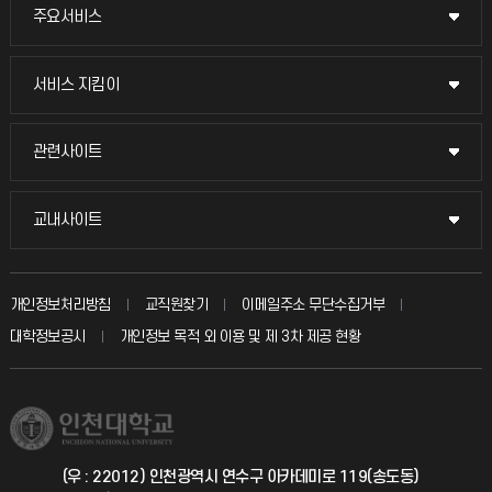
주요서비스
주요서비스
교무회의방송
서비스 지킴이
서비스 지킴이
교수채용
묻고 답하기
관련사이트
관련사이트
시설예약
불친절신고
국방헬프콜
교내사이트
교내사이트
인터넷증명
자주 묻는 질문(FAQ)
발전기금
교수회
입학안내
개인정보처리방침
교직원찾기
이메일주소 무단수집거부
칭찬마당
산학협력단
교육혁신본부
대학정보공시
개인정보 목적 외 이용 및 제 3차 제공 현황
직원채용
학생서비스 지킴이
소비자생활협동조합
국제교류과
취업정보(학생)
총동문회
국제지원과
(우 : 22012) 인천광역시 연수구 아카데미로 119(송도동)