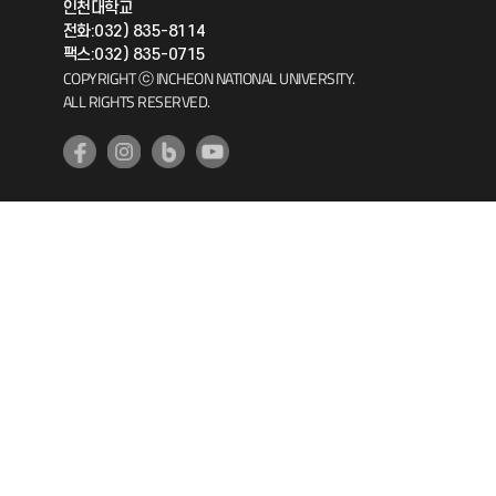
인천대학교
공자아카데미
전화:032) 835-8114
팩스:032) 835-0715
기초교육원
COPYRIGHT ⓒ INCHEON NATIONAL UNIVERSITY.
ALL RIGHTS RESERVED.
공학교육혁신센터
대학생활상담센터
사회봉사센터
생활원
원격지원
인천국제개발협력센터
예비군연대