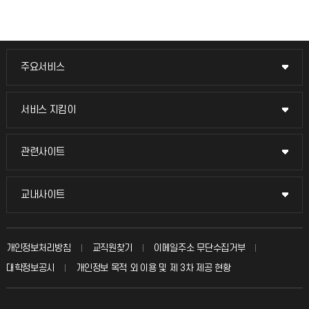
주요서비스
주요서비스
교무회의방송
서비스 지킴이
서비스 지킴이
교수채용
묻고 답하기
관련사이트
관련사이트
시설예약
불친절신고
국방헬프콜
교내사이트
교내사이트
인터넷증명
자주 묻는 질문(FAQ)
발전기금
교수회
입학안내
개인정보처리방침
교직원찾기
이메일주소 무단수집거부
칭찬마당
산학협력단
교육혁신본부
대학정보공시
개인정보 목적 외 이용 및 제 3차 제공 현황
직원채용
학생서비스 지킴이
소비자생활협동조합
국제교류과