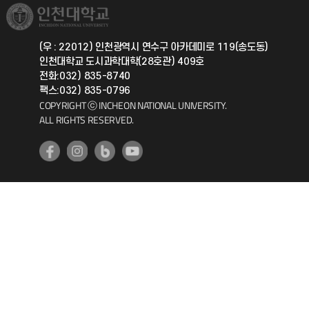
취업정보(학생)
총동문회
국제지원과
(우 : 22012) 인천광역시 연수구 아카데미로 119(송도동)
인천대학교 도시과학대학(28호관) 409호
공자아카데미
전화:032) 835-8740
팩스:032) 835-0796
기초교육원
COPYRIGHT ⓒ INCHEON NATIONAL UNIVERSITY.
ALL RIGHTS RESERVED.
공학교육혁신센터
대학생활상담센터
사회봉사센터
생활원
원격지원