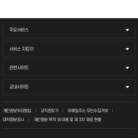
주요서비스
주요서비스
교무회의방송
서비스 지킴이
서비스 지킴이
교수채용
묻고 답하기
관련사이트
관련사이트
시설예약
불친절신고
국방헬프콜
교내사이트
교내사이트
인터넷증명
자주 묻는 질문(FAQ)
발전기금
교수회
입학안내
개인정보처리방침
교직원찾기
이메일주소 무단수집거부
칭찬마당
산학협력단
교육혁신본부
대학정보공시
개인정보 목적 외 이용 및 제 3차 제공 현황
직원채용
학생서비스 지킴이
소비자생활협동조합
국제교류과