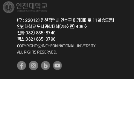
취업정보(학생)
총동문회
국제지원과
(우 : 22012) 인천광역시 연수구 아카데미로 119(송도동)
인천대학교 도시과학대학(28호관) 409호
공자아카데미
전화:032) 835-8740
팩스:032) 835-0796
기초교육원
COPYRIGHT ⓒ INCHEON NATIONAL UNIVERSITY.
ALL RIGHTS RESERVED.
공학교육혁신센터
대학생활상담센터
사회봉사센터
생활원
원격지원