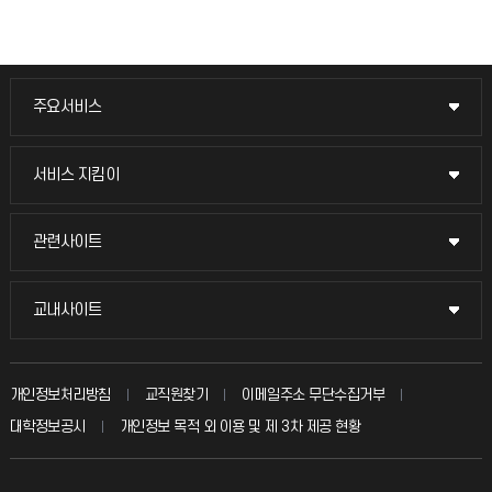
주요서비스
주요서비스
교무회의방송
서비스 지킴이
서비스 지킴이
교수채용
묻고 답하기
관련사이트
관련사이트
시설예약
불친절신고
국방헬프콜
교내사이트
교내사이트
인터넷증명
자주 묻는 질문(FAQ)
발전기금
교수회
입학안내
개인정보처리방침
교직원찾기
이메일주소 무단수집거부
칭찬마당
산학협력단
교육혁신본부
대학정보공시
개인정보 목적 외 이용 및 제 3차 제공 현황
직원채용
학생서비스 지킴이
소비자생활협동조합
국제교류과