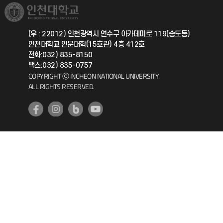
취업정보(학생)
총동문회
국제지원과
(우 : 22012) 인천광역시 연수구 아카데미로 119(송도동)
인천대학교 인문대학(15호관) 4층 412호
공자아카데미
전화:032) 835-8150
팩스:032) 835-0757
기초교육원
COPYRIGHT ⓒ INCHEON NATIONAL UNIVERSITY.
ALL RIGHTS RESERVED.
공학교육혁신센터
대학생활상담센터
사회봉사센터
생활원
원격지원