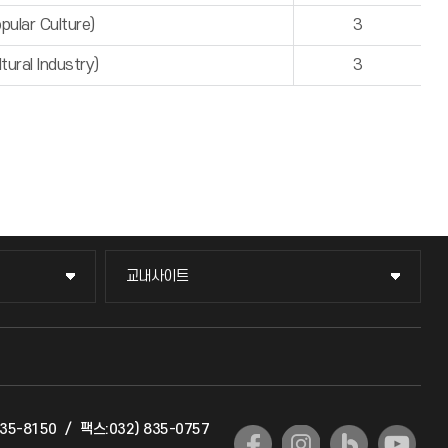
lar Culture)
3
ral Industry)
3
교내사이트
교내사이트
교수회
교육혁신본부
835-8150
/
팩스:032) 835-0757
국제교류과