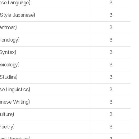
se Language)
3
Style Japanese)
3
rammar)
3
onology)
3
Syntax)
3
icology)
3
tudies)
3
 Linguistics)
3
ese Writing)
3
lture)
3
oetry)
3