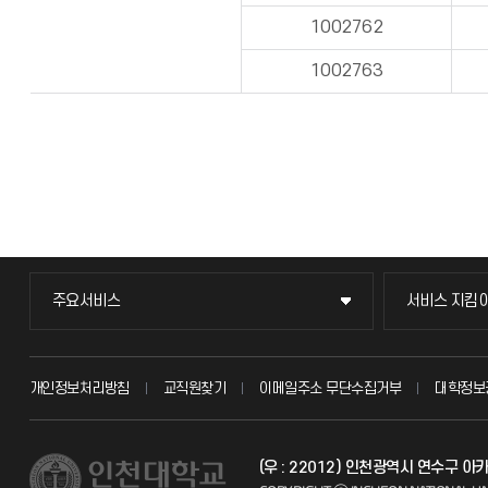
1002762
1002763
주요서비스
서비스 지킴
주요서비스
서비스 지킴
교무회의방송
묻고 답하기
개인정보처리방침
교직원찾기
이메일주소 무단수집거부
대학정보
교수채용
불친절신고
(우 : 22012) 인천광역시 연수구 
시설예약
자주 묻는 질문