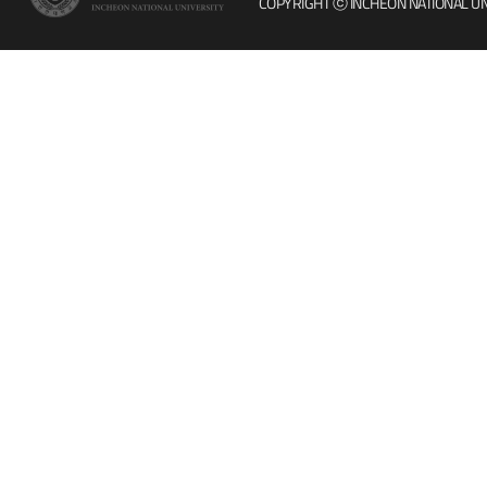
COPYRIGHT ⓒ INCHEON NATIONAL UN
인터넷증명
칭찬마당
입학안내
학생서비스 
직원채용
취업정보(학생)