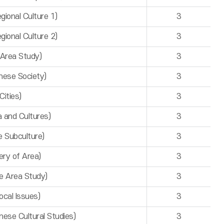
nal Culture 1)
3
nal Culture 2)
3
rea Study)
3
se Society)
3
ities)
3
nd Cultures)
3
ubculture)
3
y of Area)
3
Area Study)
3
al Issues)
3
 Cultural Studies)
3