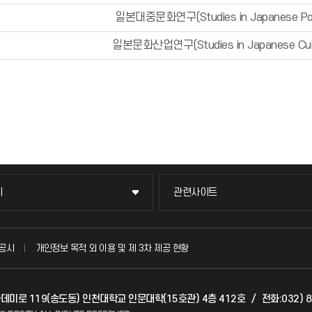
일본대중문화연구(Studies in Japanese Popu
일본문화산업연구(Studies in Japanese Cultu
이
관련사이트
이
관련사이트
국방헬프콜
공시
개인정보 목적 외 이용 및 제 3차 제공 현황
발전기금
아카데미로 119(송도동) 인천대학교 인문대학(15호관) 4층 412호
/
전화:032) 
(FAQ)
산학협력단