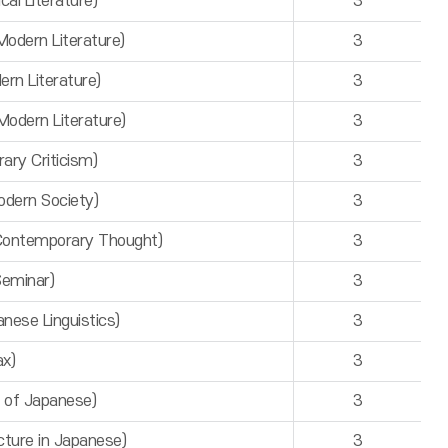
 Literature)
3
ern Literature)
3
 Literature)
3
ern Literature)
3
y Criticism)
3
ern Society)
3
ntemporary Thought)
3
eminar)
3
se Linguistics)
3
x)
3
f Japanese)
3
re in Japanese)
3