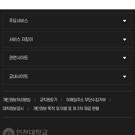
주요서비스
주요서비스
교무회의방송
서비스 지킴이
서비스 지킴이
교수채용
묻고 답하기
관련사이트
관련사이트
시설예약
불친절신고
국방헬프콜
교내사이트
교내사이트
인터넷증명
자주 묻는 질문(FAQ)
발전기금
교수회
입학안내
개인정보처리방침
교직원찾기
이메일주소 무단수집거부
칭찬마당
산학협력단
교육혁신본부
대학정보공시
개인정보 목적 외 이용 및 제 3차 제공 현황
직원채용
학생서비스 지킴이
소비자생활협동조합
국제교류과
취업정보(학생)