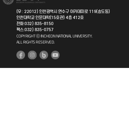
총동문회
국제지원과
(우 : 22012) 인천광역시 연수구 아카데미로 119(송도동)
인천대학교 인문대학(15호관) 4층 412호
공자아카데미
전화:032) 835-8150
팩스:032) 835-0757
기초교육원
COPYRIGHT ⓒ INCHEON NATIONAL UNIVERSITY.
ALL RIGHTS RESERVED.
공학교육혁신센터
대학생활상담센터
사회봉사센터
생활원
원격지원
인천국제개발협력센터