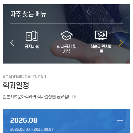
2026-2학기 학업우수장학금 신청 안내
2026-2학기 학업우수장학금 신청에 대해 알려드립니다.신청기한:
자주 찾는 메뉴
2026년 06월 30일(화) 16:00 까지신청서 양식을 다운받아
증빙서류와 함께 학과사무실 또는 이메일(ibb
2026-2학기 일본지역문화기획캡스톤디자인 수강신청 안내
2026-2학기 일본지역문화기획캡스톤디자인 수강신청 예정
in U
공지사항
학사공지 및
학습지원사이
학과
학생은첨부한 논문계획서 (1장 이상)을 작성하여 2026.6.26(금)
서식
트
프로
요일 오후4시까지 학과사무실로 제출바랍니다.교환학생의
2026-1학기 인천대학교 사랑장학금 선발 명단
ACADEMIC CALENDAR
2026-1학기 인천대학교 사랑장학금 선발 학생 명단입니다. 백*겸,
학과일정
오*민, 김*은, 서*우, 김*진 (5명)
일본지역문화학과의 학사일정을 공유합니다.
2026학년도 1학기 캡스톤 졸업논문 중간발표 일정 안내
2026학년도 1학기 캡스톤 졸업논문 중간발표 일정 본 행사는
2026
.08
캡스톤 과목 수강생 이외에도 학과 관계자 모두 참여 가능합니다.
특히 2, 3학년들의 많은 참관 바랍니다.당연히 수강생
2026.08.03 ~ 2026.08.07