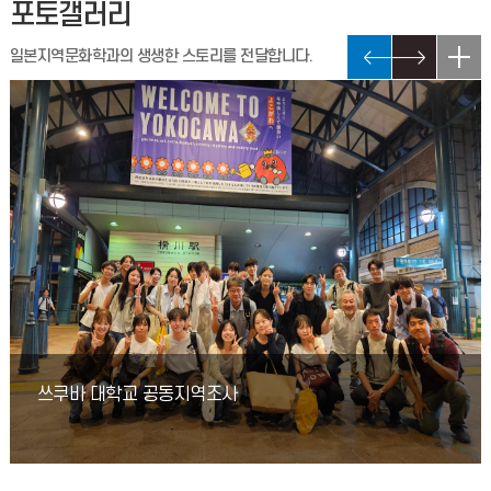
포토갤러리
2026학년도 2학기 학업우수장학금 선정 결과 1학년 최우수: 최*웅
(1명)우 수: 오*민, 박* (2명)준우수: 이*별, 정*민, 배*현, 윤*연
일본지역문화학과의 생생한 스토리를 전달합니다.
(4명) 2학년 최우수:
이토추마루베니 철강 신입 정규직원 추가 채용 공고
2026-2학기 캡스톤 디자인 지도교수 배정 안내
2025-2학기 캡스톤 디자인 지도교수가 배정되었습니다.아래
첨부파일을 확인하시기 바랍니다.신은진 교수님 지도학생은
온라인으로 사전 OT가 진행될 예정이며, 일정은 추후 별도로 공
이토추마루베니 철강 신입 정규직원 채용 공고
쓰쿠바 대학교 공동지역조사