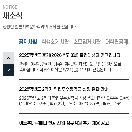
오*민, 김*은, 서*우, 김*진 (5명)
NOTICE
새소식
2026학년도 1학기 캡스톤 졸업논문 중간발표 일정 안내
생생한 일본지역문화학과의 소식을 전합니다.
2026학년도 1학기 캡스톤 졸업논문 중간발표 일정 본 행사는
캡스톤 과목 수강생 이외에도 학과 관계자 모두 참여 가능합니다.
공지사항
특히 2, 3학년들의 많은 참관 바랍니다.당연히 수강생
학생회게시판
소모임게시판
대학원공지
2025학년도 후기(2026년도 8월) 졸업대상자 명단입니다.
곽*현, 이*흰, 전*연, 이*준, 황*규위 학생들의 졸업을 진심으로
축하합니다. 학위수여식은 8/21(금) 11시에 진행됩니다.
2026학년도 2학기 학업우수장학금 선정 결과 안내
2026학년도 2학기 학업우수장학금 선정 결과 1학년 최우수: 최*웅
(1명)우 수: 오*민, 박* (2명)준우수: 이*별, 정*민, 배*현, 윤*연
(4명) 2학년 최우수:
이토추마루베니 철강 신입 정규직원 추가 채용 공고