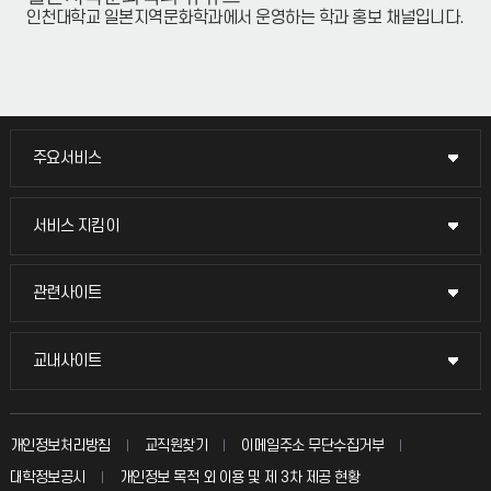
인천대학교 일본지역문화학과에서 운영하는 학과 홍보 채널입니다.
주요서비스
주요서비스
교무회의방송
서비스 지킴이
서비스 지킴이
교수채용
묻고 답하기
관련사이트
관련사이트
시설예약
불친절신고
국방헬프콜
교내사이트
교내사이트
인터넷증명
자주 묻는 질문(FAQ)
발전기금
교수회
입학안내
개인정보처리방침
교직원찾기
이메일주소 무단수집거부
칭찬마당
산학협력단
교육혁신본부
대학정보공시
개인정보 목적 외 이용 및 제 3차 제공 현황