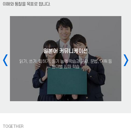
2026-2학기 일본지역문화기획캡스톤디자인 수강신청 예정
이해와 통찰을 목표로 합니다.
학생은첨부한 논문계획서 (1장 이상)을 작성하여 2026.6.26(금)
요일 오후4시까지 학과사무실로 제출바랍니다.교환학생의
2026-1학기 인천대학교 사랑장학금 선발 명단
2026-1학기 인천대학교 사랑장학금 선발 학생 명단입니다. 백*겸,
오*민, 김*은, 서*우, 김*진 (5명)
일본어 커뮤니케이션
읽기, 쓰기, 말하기, 듣기 능력 학습과 문자, 문법, 어휘 등
2026학년도 1학기 캡스톤 졸업논문 중간발표 일정 안내
분야별 심화 학습
2026학년도 1학기 캡스톤 졸업논문 중간발표 일정 본 행사는
캡스톤 과목 수강생 이외에도 학과 관계자 모두 참여 가능합니다.
특히 2, 3학년들의 많은 참관 바랍니다.당연히 수강생
2025학년도 후기(2026년도 8월) 졸업대상자 명단입니다.
곽*현, 이*흰, 전*연, 이*준, 황*규위 학생들의 졸업을 진심으로
축하합니다. 학위수여식은 8/21(금) 11시에 진행됩니다.
TOGETHER
2026학년도 2학기 학업우수장학금 선정 결과 안내