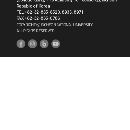
(Songdo-dong) 119 Academy-ro Yeonsu-gu, Incheon
Republic of Korea
TEL:+82-32-835-8520, 8935, 8971
FAX:+82-32-835-0786
COPYRIGHT ⓒ INCHEON NATIONAL UNIVERSITY.
ALL RIGHTS RESERVED.