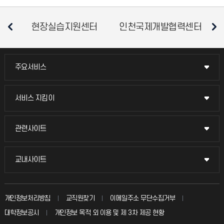
현장실습지원센터
인천국제개발협력센터
주요서비스
주요서비스
교무회의방송
서비스 지킴이
서비스 지킴이
교수채용
묻고 답하기
관련사이트
관련사이트
시설예약
불친절신고
국방헬프콜
교내사이트
교내사이트
인터넷증명
자주 묻는 질문(FAQ)
발전기금
교수회
입학안내
개인정보처리방침
교직원찾기
이메일주소 무단수집거부
칭찬마당
산학협력단
교육혁신본부
대학정보공시
개인정보 목적 외 이용 및 제 3차 제공 현황
직원채용