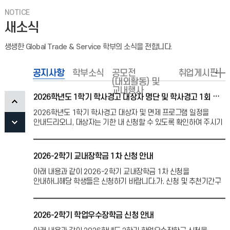
확인할 수 있는통합정보시스템 내 메뉴를 안내하니 해당 학생들은
NOTICE
확인하기 바랍니다.가. 확인 기간: 2026. 7.
새소식
2026-2학기 RISE 수업 개설
생생한 Global Trade & Service 학부의 소식을 전합니다.
2026-2학기 학생자율형 연구 교과목으로 RISE(Research
Intensive Self-motivated Education) 교과목을 개설하여
공지사항
운영합니다.● 교과목 개요
학부소식
공모전
취업게시판
(대외활동) 및
교내행사
2026학년도 1학기 학사경고 대상자 명단 및 학사경고 1회 면제 프로그램 운영 안내
2026학년도 1학기 학사경고 대상자 및 면제 프로그램 일정을
안내드리오니, 대상자는 기한 내 신청할 수 있도록 확인하여 주시기
바랍니다. 1. 학사경고 1회 면제 프로그램 안내신
2026-2학기 교내장학금 1차 신청 안내
아래 내용과 같이 2026-2학기 교내장학금 1차 신청을
안내하니해당 학생들은 신청하기 바랍니다.가. 신청 및 추천기간구
분기 간비 고1차(감면)학생 신청2026.07.06.(월)
2026-2학기 학업우수장학금 신청 안내