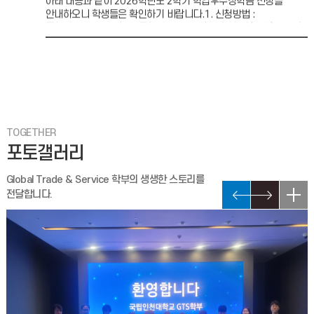
아래 내용과 같이 2026학년도 2학기 학업우수장학금 신청을
안내하오니 학생들은 확인하기 바랍니다.1. 신청방법 :
통합정보시스템 신청 ※통합정보시스템 학사행정 장학 장학금 신청
2026년 8월 졸업예정자 영문 성명 확인 및 입력 안내
2026년 8월(2025학년도 후기) 학위수여식을 위하여 졸업증서
(학위증)를 국문 및 영문으로 발행하여 학사학위를 수여하고자
하오니, 졸업예정자는 통합정보시스템에 등록된 본인의 영
TOGETHER
2026-1학기 교내장학금(학생장학금Ⅱ) 신청 안내
포토갤러리
2026-1학기 교내장학금(학생장학금Ⅱ) 일정을 아래와 같이
안내하오니, 해당 학생들은 기간 내에 신청할 수 있도록 확인하여
Global Trade & Service 학부의 생생한 스토리를
주시기 바랍니다. 가. 신청기간 : 2026. 7. 7
전달합니다.
2026-1 담임교수 면담 관련 안내
2026-2학기 학업우수장학금 심사 시 반영되는 담임교수 면담은
2026년 7월 10일(금)까지 학생역량관리시스템(STARinU)에
입력된 내용을 기준으로 반영될 예정입니다.면담을
2026-1학기 유니포인트 마감 및 장학금 신청 안내