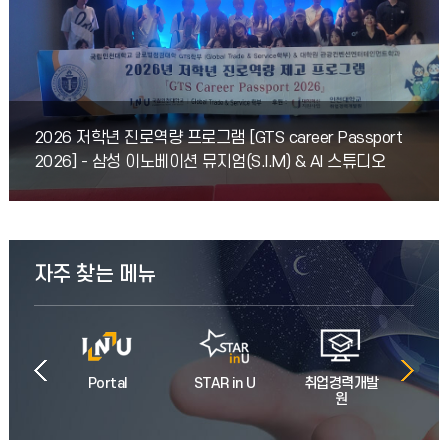
2026-1학기 유니포인트 마감 및 장학금 신청과 관련하여 다음과
같이 안내드리오니, 아래 내용을 확인하여 주시기 바랍니다. 가.
2026-1학기 유니포인트 부여 기준구분포인트 부
2026년 8월 졸업예정자 졸업사정 진행현황 확인 안내
아래 내용과 같이 2026년 8월 졸업예정자 졸업사정 진행 현황을
2026 저학년 진로역량 프로그램 [GTS career Passport
확인할 수 있는통합정보시스템 내 메뉴를 안내하니 해당 학생들은
2026] - 삼성 이노베이션 뮤지엄(S.I.M) & AI 스튜디오
확인하기 바랍니다.가. 확인 기간: 2026. 7.
(BSS) 견학
2026-2학기 RISE 수업 개설
2026-2학기 학생자율형 연구 교과목으로 RISE(Research
Intensive Self-motivated Education) 교과목을 개설하여
자주 찾는 메뉴
운영합니다.● 교과목 개요
2026학년도 1학기 학사경고 대상자 명단 및 학사경고 1회 면제 프로그램 운영 안내
2026학년도 1학기 학사경고 대상자 및 면제 프로그램 일정을
안내드리오니, 대상자는 기한 내 신청할 수 있도록 확인하여 주시기
안내
Portal
STAR in U
취업경력개발
바랍니다. 1. 학사경고 1회 면제 프로그램 안내신
원
증
2026-2학기 교내장학금 1차 신청 안내