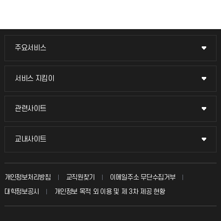
주요서비스
주요서비스
교무회의방송
서비스 지킴이
서비스 지킴이
교수채용
묻고 답하기
관련사이트
관련사이트
시설예약
불친절신고
국방헬프콜
교내사이트
교내사이트
인터넷증명
자주 묻는 질문(FAQ)
발전기금
교수회
입학안내
개인정보처리방침
교직원찾기
이메일주소 무단수집거부
칭찬마당
산학협력단
교육혁신본부
대학정보공시
개인정보 목적 외 이용 및 제 3차 제공 현황
직원채용
학생서비스 지킴이
소비자생활협동조합
국제교류과