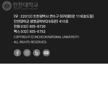
취업정보(학생)
총동문회
국제지원과
(우 : 22012) 인천광역시 연수구 아카데미로 119(송도동)
인천대학교 생명공학부(29호관) 410호
공자아카데미
전화:032) 835-8720
팩스:032) 835-0752
기초교육원
COPYRIGHT ⓒ INCHEON NATIONAL UNIVERSITY.
ALL RIGHTS RESERVED.
공학교육혁신센터
대학생활상담센터
사회봉사센터
생활원
원격지원