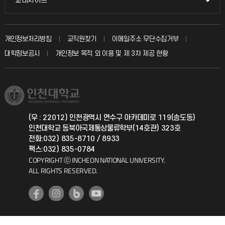
교내사이트
인터넷증명
자주 묻는 질문(FAQ)
발전기금
교수회
입학안내
개인정보처리방침
교직원찾기
이메일주소 무단수집거부
칭찬마당
산학협력단
교육혁신본부
대학정보공시
개인정보 목적 외 이용 및 제 3차 제공 현황
직원채용
학생서비스 지킴이
소비자생활협동조합
국제교류과
취업정보(학생)
총동문회
국제지원과
(우 : 22012) 인천광역시 연수구 아카데미로 119(송도동)
인천대학교 동북아국제통상물류학부(14호관) 323호
공자아카데미
전화:032) 835-8710 / 8933
팩스:032) 835-0784
기초교육원
COPYRIGHT ⓒ INCHEON NATIONAL UNIVERSITY.
ALL RIGHTS RESERVED.
공학교육혁신센터
대학생활상담센터