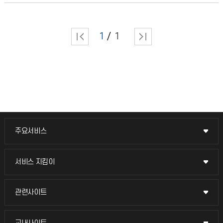
1
1
주요서비스
주요서비스
교무회의방송
서비스 지킴이
서비스 지킴이
교수채용
묻고 답하기
관련사이트
관련사이트
시설예약
불친절신고
국방헬프콜
교내사이트