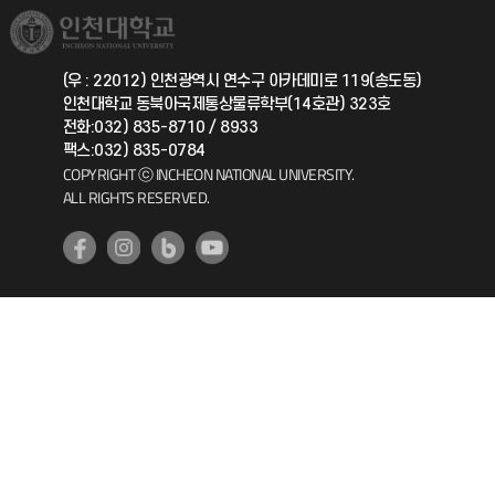
취업정보(학생)
총동문회
국제지원과
(우 : 22012) 인천광역시 연수구 아카데미로 119(송도동)
인천대학교 동북아국제통상물류학부(14호관) 323호
공자아카데미
전화:032) 835-8710 / 8933
팩스:032) 835-0784
기초교육원
COPYRIGHT ⓒ INCHEON NATIONAL UNIVERSITY.
ALL RIGHTS RESERVED.
공학교육혁신센터
대학생활상담센터
사회봉사센터
생활원
원격지원