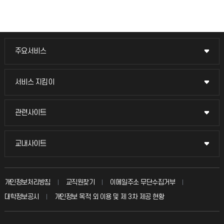
주요서비스
주요서비스
교무회의방송
서비스 지킴이
서비스 지킴이
교수채용
묻고 답하기
관련사이트
관련사이트
시설예약
불친절신고
국방헬프콜
교내사이트
교내사이트
인터넷증명
자주 묻는 질문(FAQ)
발전기금
교수회
입학안내
개인정보처리방침
교직원찾기
이메일주소 무단수집거부
칭찬마당
산학협력단
교육혁신본부
대학정보공시
개인정보 목적 외 이용 및 제 3차 제공 현황
직원채용
학생서비스 지킴이
소비자생활협동조합
국제교류과