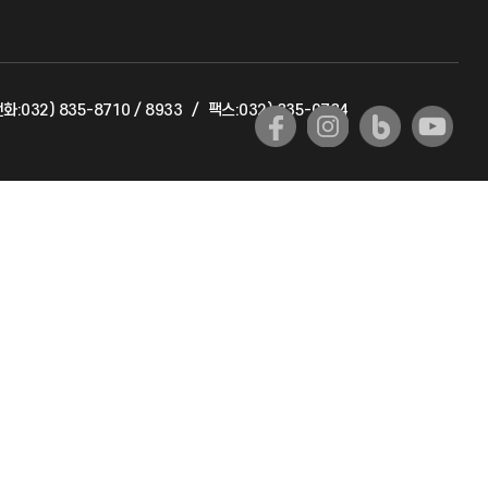
교육혁신본부
화:032) 835-8710 / 8933
/
팩스:032) 835-0784
국제교류과
국제지원과
공자아카데미
기초교육원
공학교육혁신센터
대학생활상담센터
사회봉사센터