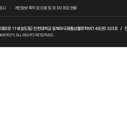
공시
개인정보 목적 외 이용 및 제 3차 제공 현황
발전기금
 아카데미로 119(송도동) 인천대학교 동북아국제통상물류학부(14호관) 323호
/
전
(FAQ)
산학협력단
IVERSITY.
ALL RIGHTS RESERVED.
소비자생활협동조합
지킴이
총동문회