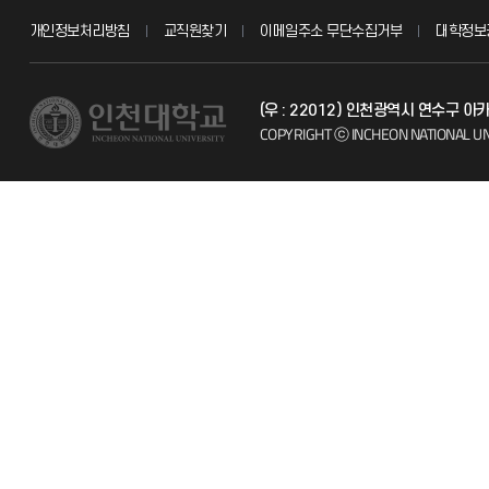
개인정보처리방침
교직원찾기
이메일주소 무단수집거부
대학정보
교수채용
불친절신고
(우 : 22012) 인천광역시 연수구
시설예약
자주 묻는 질문
COPYRIGHT ⓒ INCHEON NATIONAL UN
인터넷증명
칭찬마당
입학안내
학생서비스 
직원채용
취업정보(학생)