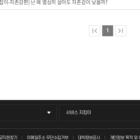
잡이-자존감편] 난 왜 열심히 살아도 자존감이 낮을까?
1
서비스 지킴이
서비스 지킴이
묻고 답하기
교직원찾기
이메일주소 무단수집거부
대학정보공시
개인정보 목적 외 