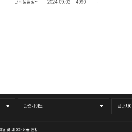
대학생활상담센터
2024.09.02
4990
관련사이트
교내사
관련사이트
교내사
국방헬프콜
교수회
이용 및 제 3차 제공 현황