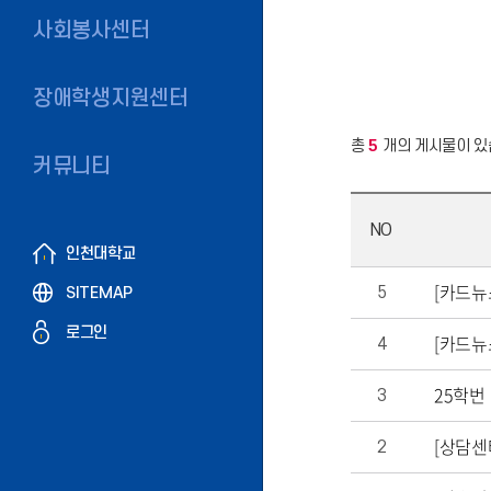
사회봉사센터
장애학생지원센터
총
5
개의 게시물이 있
커뮤니티
NO
인천대학교
[카드뉴
5
SITEMAP
로그인
[카드뉴
4
25학번
3
[상담센
2