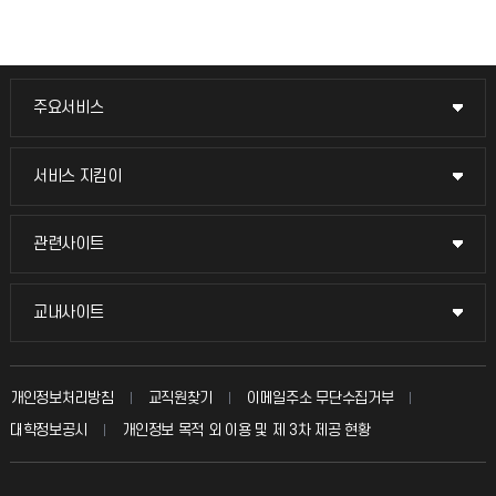
주요서비스
주요서비스
교무회의방송
서비스 지킴이
서비스 지킴이
교수채용
묻고 답하기
관련사이트
관련사이트
시설예약
불친절신고
국방헬프콜
교내사이트
교내사이트
인터넷증명
자주 묻는 질문(FAQ)
발전기금
교수회
입학안내
개인정보처리방침
교직원찾기
이메일주소 무단수집거부
칭찬마당
산학협력단
교육혁신본부
대학정보공시
개인정보 목적 외 이용 및 제 3차 제공 현황
직원채용
학생서비스 지킴이
소비자생활협동조합
국제교류과