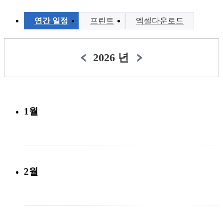
연간 일정
프린트
엑셀다운로드
2026 년
1월
2월