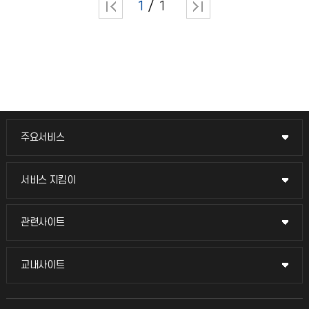
1
1
주요서비스
주요서비스
교무회의방송
서비스 지킴이
서비스 지킴이
교수채용
묻고 답하기
관련사이트
관련사이트
시설예약
불친절신고
국방헬프콜
교내사이트
교내사이트
인터넷증명
자주 묻는 질문(FAQ)
발전기금
교수회