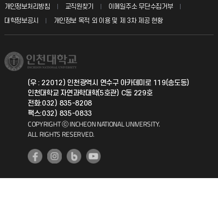
입학안내
개인정보처리방침
교직원찾기
이메일주소 무단수집거부
칭찬마당
산학협력단
교육혁신본부
대학정보공시
개인정보 목적 외 이용 및 제 3차 제공 현황
직원채용
학생서비스 지킴이
소비자생활협동조합
국제교류과
취업정보(학생)
총동문회
국제지원과
(우 : 22012) 인천광역시 연수구 아카데미로 119(송도동)
인천대학교 자연과학대학(5호관) C동 229호
공자아카데미
전화:032) 835-8208
팩스:032) 835-0833
기초교육원
COPYRIGHT ⓒ INCHEON NATIONAL UNIVERSITY.
ALL RIGHTS RESERVED.
공학교육혁신센터
대학생활상담센터
사회봉사센터