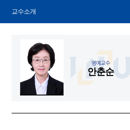
교수소개
명예교수
안춘순