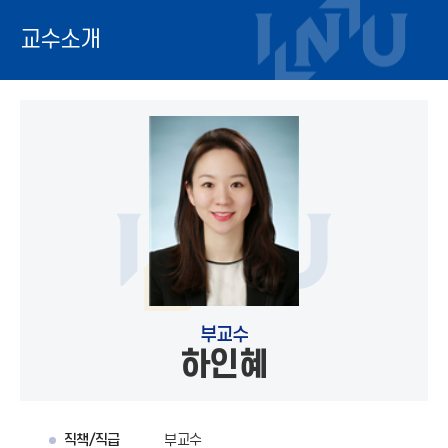
교수소개
부교수
하인혜
직책/직급
부교수