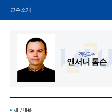
교수소개
객원교수
앤서니 톰슨
세부내용