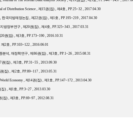
석
, Journal of The Korean Data Analysis Society ,
제
19
권
(
집
) ,
제
3
호
, PP.1447~1457 , 2017.0
l of Distribution Science ,
제
15
권
(
집
) ,
제
4
호
, PP.25~32 , 2017.04.30
로
,
한국지방재정논집
,
제
22
권
(
집
) ,
제
1
호
, PP.195~219 , 2017.04.30
,
지방정부연구
,
제
20
권
(
집
) ,
제
4
호
, PP.325~343 , 2017.03.31
제
20
권
(
집
) ,
제
3
호
, PP.173~190 , 2016.10.31
,
제
2
호
, PP.103~122 , 2016.06.01
실증분석
,
재정학연구
,
제
86
권
(
집
) ,
제
3
호
, PP.1~26 , 2015.08.31
7
권
(
집
) ,
제
3
호
, PP.31~55 , 2013.09.30
권
(
집
) ,
제
2
호
, PP.89~117 , 2013.05.31
he World Economy ,
제
14
권
(
집
) ,
제
1
호
, PP.147~172 , 2013.04.30
권
(
집
) ,
제
1
호
, PP.3~27 , 2013.03.30
권
(
집
) ,
제
3
호
, PP.69~97 , 2012.08.31