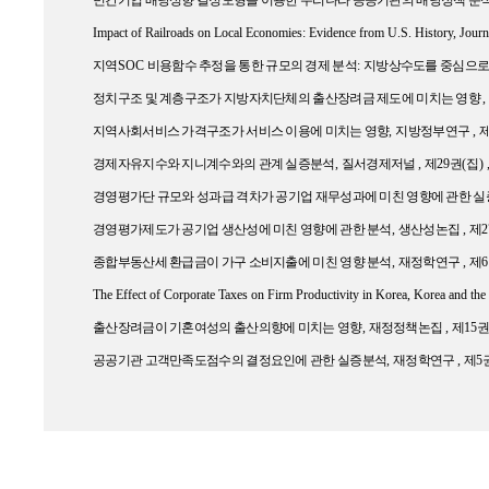
민간기업 배당성향 결정모형을 이용한 우리나라 공공기관의 배당정책 분
Impact of Railroads on Local Economies: Evidence from U.S. History, Journa
지역
SOC
비용함수 추정을 통한 규모의 경제 분석
:
지방상수도를 중심으
정치구조 및 계층구조가 지방자치단체의 출산장려금 제도에 미치는 영향
지역사회서비스 가격구조가 서비스 이용에 미치는 영향
,
지방정부연구
,
경제자유지수와 지니계수와의 관계 실증분석
,
질서경제저널
,
제
29
권
(
집
) 
경영평가단 규모와 성과급 격차가 공기업 재무성과에 미친 영향에 관한 
경영평가제도가 공기업 생산성에 미친 영향에 관한 분석
,
생산성논집
,
제
2
종합부동산세 환급금이 가구 소비지출에 미친 영향 분석
,
재정학연구
,
제
6
The Effect of Corporate Taxes on Firm Productivity in Korea, Korea and t
출산장려금이 기혼여성의 출산의향에 미치는 영향
,
재정정책논집
,
제
15
공공기관 고객만족도점수의 결정요인에 관한 실증분석
,
재정학연구
,
제
5