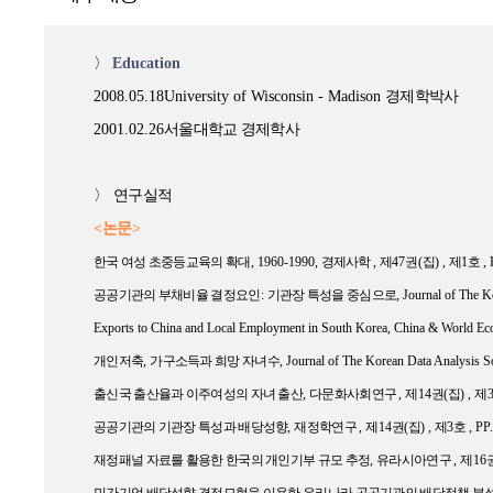
〉
Education
2008.05.18University of Wisconsin - Madison
경제학박사
2001.02.26
서울대학교 경제학사
〉
연구실적
<
논문
>
한국 여성 초중등교육의 확대
, 1960-1990,
경제사학
,
제
47
권
(
집
) ,
제
1
호
,
공공기관의 부채비율 결정요인
:
기관장 특성을 중심으로
, Journal of The K
Exports to China and Local Employment in South Korea, China & World E
개인저축
,
가구소득과 희망 자녀수
, Journal of The Korean Data Analysis S
출신국 출산율과 이주여성의 자녀 출산
,
다문화사회연구
,
제
14
권
(
집
) ,
제
공공기관의 기관장 특성과 배당성향
,
재정학연구
,
제
14
권
(
집
) ,
제
3
호
, PP
재정패널 자료를 활용한 한국의 개인기부 규모 추정
,
유라시아연구
,
제
16