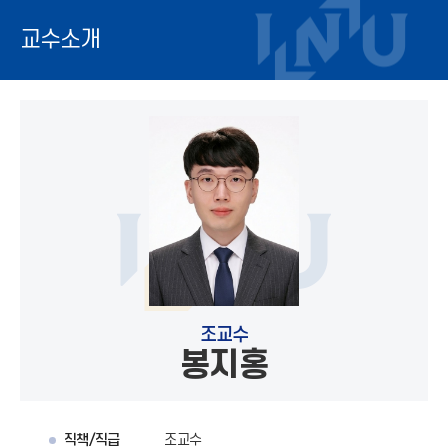
교수소개
조교수
봉지홍
직책/직급
조교수