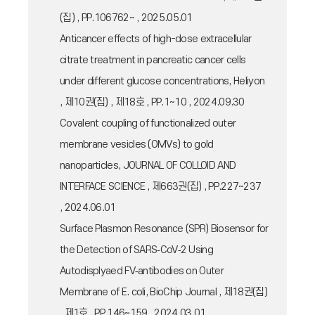
(집) , PP.106762~ , 2025.05.01
Anticancer effects of high-dose extracellular
citrate treatment in pancreatic cancer cells
under different glucose concentrations, Heliyon
, 제10권(집) , 제18호 , PP.1~10 , 2024.09.30
Covalent coupling of functionalized outer
membrane vesicles (OMVs) to gold
nanoparticles, JOURNAL OF COLLOID AND
INTERFACE SCIENCE , 제663권(집) , PP.227~237
, 2024.06.01
Surface Plasmon Resonance (SPR) Biosensor for
the Detection of SARS‑CoV‑2 Using
Autodisplyaed FV‑antibodies on Outer
Membrane of E. coli, BioChip Journal , 제18권(집)
, 제1호 , PP.146~159 , 2024.03.01