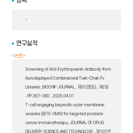
경력
-
연구실적
<논문>
Screening of Anti-Erythropoietin Antibody from
Autodisplayed Combinatorial Twin-Chain Fv
Libraries, BIOCHIP JOURNAL , 제20권(집) , 제2호
, PP.367~380 , 2026.04.01
T-cell engaging bispecific outer membrane
vesicles (BiTE-OMV) for targeted prostate
cancer immunotherapy, JOURNAL OF DRUG
DELIVERY SCIENCE AND TECHNOLOGY , 제107권