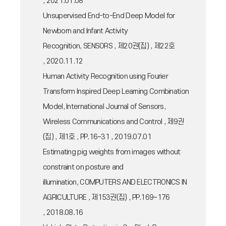
, 2021.01.08
Unsupervised End-to-End Deep Model for
Newborn and Infant Activity
Recognition, SENSORS , 제20권(집) , 제22호
, 2020.11.12
Human Activity Recognition using Fourier
Transform Inspired Deep Learning Combination
Model, International Journal of Sensors,
Wireless Communications and Control , 제9권
(집) , 제1호 , PP.16~31 , 2019.07.01
Estimating pig weights from images without
constraint on posture and
illumination, COMPUTERS AND ELECTRONICS IN
AGRICULTURE , 제153권(집) , PP.169~176
, 2018.08.16