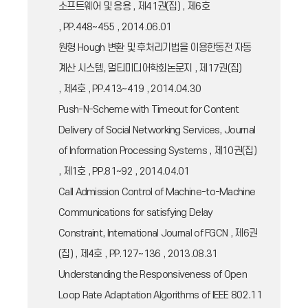
소프트웨어 및 응용 , 제41권(집) , 제6호
, PP.448~455 , 2014.06.01
원형 Hough 변환 및 후처리기법을 이용한동전 자동
계산 시스템, 멀티미디어학회논문지 , 제17권(집)
, 제4호 , PP.413~419 , 2014.04.30
Push-N-Scheme with Timeout for Content
Delivery of Social Networking Services, Journal
of Information Processing Systems , 제10권(집)
, 제1호 , PP.81~92 , 2014.04.01
Call Admission Control of Machine-to-Machine
Communications for satisfying Delay
Constraint, International Journal of FGCN , 제6권
(집) , 제4호 , PP.127~136 , 2013.08.31
Understanding the Responsiveness of Open
Loop Rate Adaptation Algorithms of IEEE 802.11