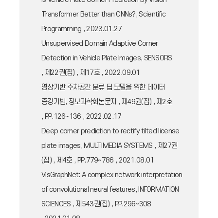
Transformer Better than CNNs?, Scientific
Programming , 2023.01.27
Unsupervised Domain Adaptive Corner
Detection in Vehicle Plate Images, SENSORS
, 제22권(집) , 제17호 , 2022.09.01
영상기반 주차공간 분류 딥 모델을 위한 데이터
증강기법, 정보과학회논문지 , 제49권(집) , 제2호
, PP.126~136 , 2022.02.17
Deep corner prediction to rectify tilted license
plate images, MULTIMEDIA SYSTEMS , 제27권
(집) , 제4호 , PP.779~786 , 2021.08.01
VisGraphNet: A complex network interpretation
of convolutional neural features, INFORMATION
SCIENCES , 제543권(집) , PP.296~308