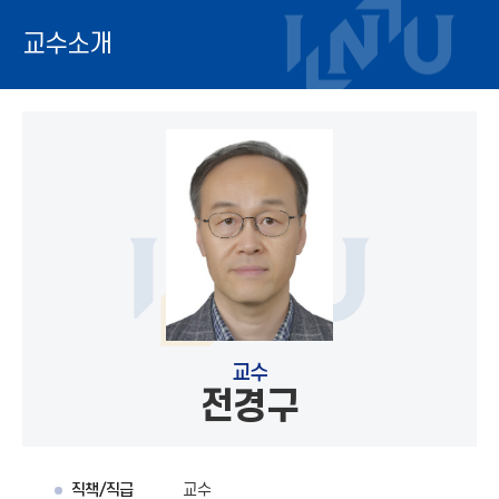
교수소개
교수
전경구
직책/직급
교수