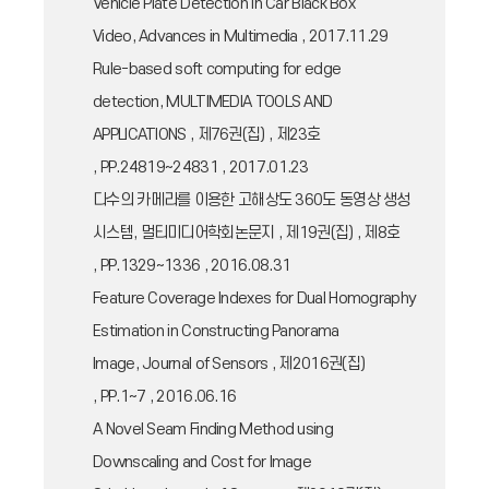
Vehicle Plate Detection in Car Black Box
Video, Advances in Multimedia , 2017.11.29
Rule-based soft computing for edge
detection, MULTIMEDIA TOOLS AND
APPLICATIONS , 제76권(집) , 제23호
, PP.24819~24831 , 2017.01.23
다수의 카메라를 이용한 고해상도 360도 동영상 생성
시스템, 멀티미디어학회논문지 , 제19권(집) , 제8호
, PP.1329~1336 , 2016.08.31
Feature Coverage Indexes for Dual Homography
Estimation in Constructing Panorama
Image, Journal of Sensors , 제2016권(집)
, PP.1~7 , 2016.06.16
A Novel Seam Finding Method using
Downscaling and Cost for Image