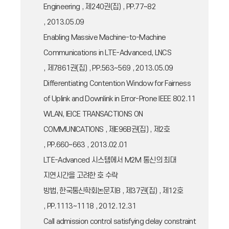
Engineering , 제240권(집) , PP.77~82
, 2013.05.09
Enabling Massive Machine-to-Machine
Communications in LTE-Advanced, LNCS
, 제7861권(집) , PP.563~569 , 2013.05.09
Differentiating Contention Window for Fairness
of Uplink and Downlink in Error-Prone IEEE 802.11
WLAN, IEICE TRANSACTIONS ON
COMMUNICATIONS , 제E96B권(집) , 제2호
, PP.660~663 , 2013.02.01
LTE-Advanced 시스템에서 M2M 통신의 최대
지연시간을 고려한 호 수락
방법, 한국통신학회논문지B , 제37권(집) , 제12호
, PP.1113~1118 , 2012.12.31
Call admission control satisfying delay constraint