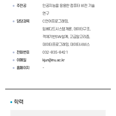
주전공
인공지능을 응용한 컴퓨터 비전 기술
연구
담당과목
C언어프로그래밍,
임베디드시스템개론, 데이터구조,
객체기반SW설계, 고급알고리즘,
데이터프로그래밍, 데이터서비스
전화번호
032-835-8421
이메일
kjun@inu.ac.kr
홈페이지
-
학력