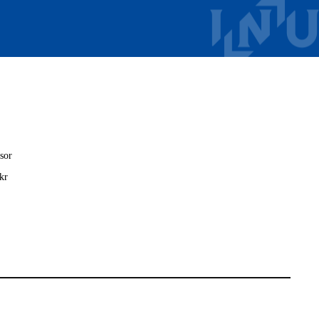
sor
kr