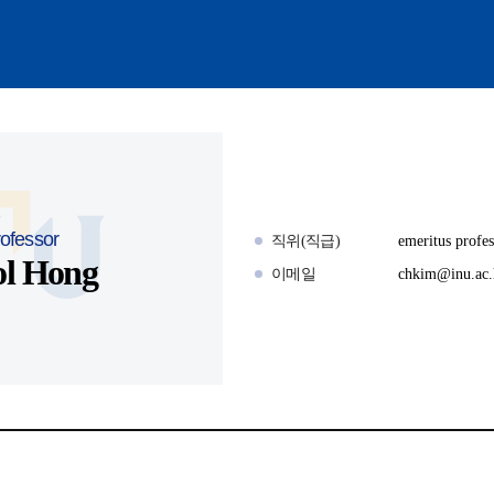
rofessor
직위(직급)
emeritus profes
ol Hong
이메일
chkim@inu.ac.