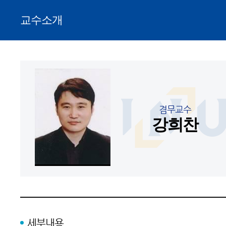
교수소개
겸무교수
강희찬
세부내용