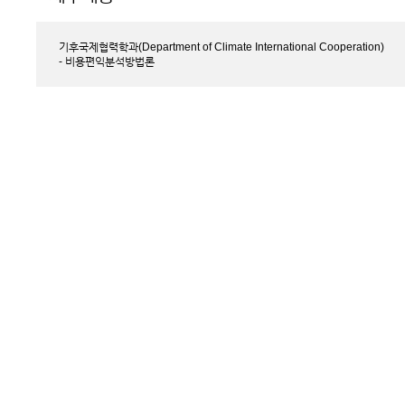
기후국제협력학과(Department of Climate International Cooperation)
- 비용편익분석방법론