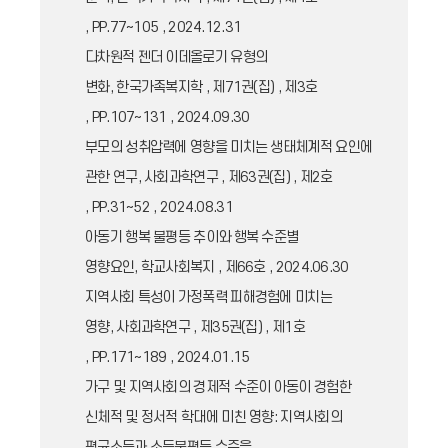
, PP.77~105 , 2024.12.31
다차원적 젠더 이데올로기 유형의
변화, 한국가족복지학 , 제71권(집) , 제3호
, PP.107~131 , 2024.09.30
부모의 성취압력에 영향을 미치는 생태체계적 요인에
관한 연구, 사회과학연구 , 제63권(집) , 제2호
, PP.31~52 , 2024.08.31
아동기 행복 불평등 추이와 행복 수준별
영향요인, 학교사회복지 , 제66호 , 2024.06.30
지역사회 특성이 가정폭력 피해경험에 미치는
영향, 사회과학연구 , 제35권(집) , 제1호
, PP.171~189 , 2024.01.15
가구 및 지역사회의 경제적 수준이 아동이 경험한
신체적 및 정서적 학대에 미친 영향: 지역사회의
평균소득과 소득불평등 수준을