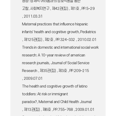
영향: 경제적 어려움과의 상호작용을 통한
고찰, 사회복지연구 , 제42권(집) , 제1호 , PP.5~29
, 2011.03.31
Maternal practices that influence hispanic
infants' health and cognitive growth, Pediatrics
, 제125권(집) , 제2호 , PP.324~332 , 2010.02.01
Trends in domestic and international social work
research: A 10-year review of american
research journals, Journal of Social Service
Research , 제35권(집) , 제3호 , PP.209~215
, 2009.07.01
The health and cognitive growth of latino
toddlers: At risk or immigrant
paradox?, Maternal and Child Health Journal
, 제13권(집) , 제6호 , PP.755~768 , 2009.01.01