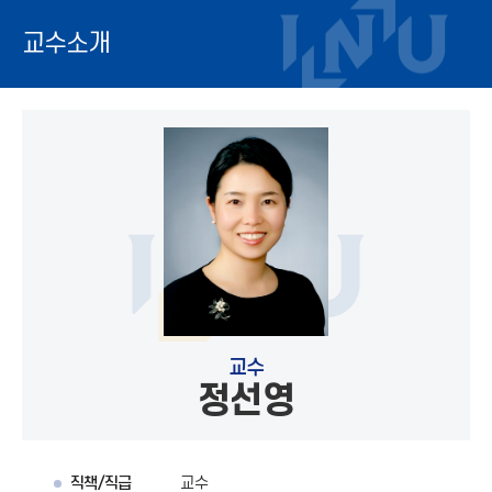
교수소개
교수
정선영
직책/직급
교수