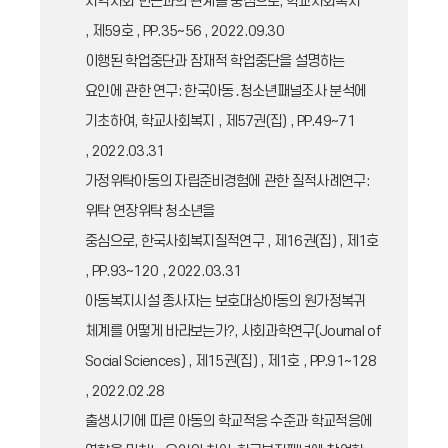
지역사회 빈곤과의 관계를 중심으로, 학교사회복지
, 제59호 , PP.35~56 , 2022.09.30
이행된 학업중단과 잠재적 학업중단을 설명하는
요인에 관한 연구: 한국아동․청소년패널조사 분석에
기초하여, 학교사회복지 , 제57권(집) , PP.49~71
, 2022.03.31
가정위탁아동의 자립준비경험에 관한 질적사례연구:
위탁 연장위탁 청소년을
중심으로, 한국사회복지질적연구 , 제16권(집) , 제1호
, PP.93~120 , 2022.03.31
아동복지시설 종사자는 보호대상아동의 원가정복귀
체계를 어떻게 바라보는가?, 사회과학연구(Journal of
Social Sciences) , 제15권(집) , 제1호 , PP.91~128
, 2022.02.28
출생시기에 따른 아동의 학교적응 수준과 학교적응에