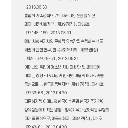
, 2013.06.30
통합적 가족정책으로의 패러다임 전환을 위한
과제, 비판사회정책 , 제39권(집) , 제39호
, PP.145~189 , 2013.05.31
예비 사회복지사의 문화적 유능감을 측정하는 척도
개발에 관한 연구, 한국사회복지학 , 제65권(집)
, 제2호 , PP.29~51 , 2013.05.31
어머니의 취업이 청소년 자녀의 비만 및 과체중에
미치는 영향－TV시청과 인터넷 이용의 매개효과를
중심으로－, 한국아동복지학 , 제41권(집) , 제41호
, PP.39~66 , 2013.04.30
다문화가정 어머니의 한국어수준과 한국거주기간이
양육행동에 미치는 영향：양육지식과 문화적응 유형의
매개를 중심으로, 아동학회지 , 제34권(집) , 제2호
, PP.43~61 , 2013.04.30