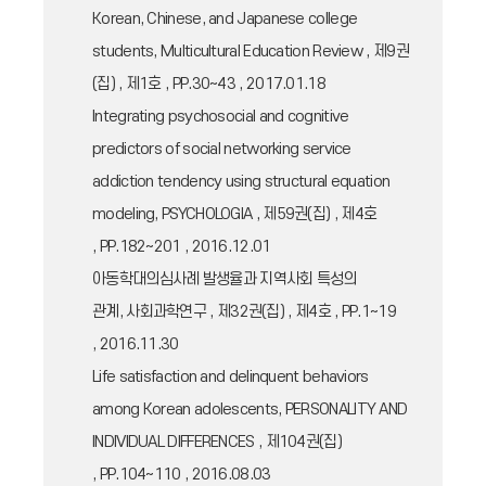
Korean, Chinese, and Japanese college
students, Multicultural Education Review , 제9권
(집) , 제1호 , PP.30~43 , 2017.01.18
Integrating psychosocial and cognitive
predictors of social networking service
addiction tendency using structural equation
modeling, PSYCHOLOGIA , 제59권(집) , 제4호
, PP.182~201 , 2016.12.01
아동학대의심사례 발생율과 지역사회 특성의
관계, 사회과학연구 , 제32권(집) , 제4호 , PP.1~19
, 2016.11.30
Life satisfaction and delinquent behaviors
among Korean adolescents, PERSONALITY AND
INDIVIDUAL DIFFERENCES , 제104권(집)
, PP.104~110 , 2016.08.03