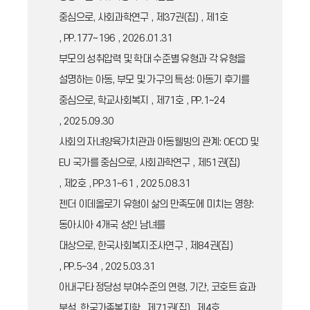
중심으로, 사회과학연구 , 제37권(집) , 제1호
, PP.177~196 , 2026.01.31
부모의 성취압력 및 학대 수준별 유형과 각 유형을
설명하는 아동, 부모 및 가구의 특성: 아동기 후기를
중심으로, 학교사회복지 , 제71호 , PP.1~24
, 2025.09.30
사회의 자녀양육가치관과 아동웰빙의 관계: OECD 및
EU 국가를 중심으로, 사회과학연구 , 제51권(집)
, 제2호 , PP.31~61 , 2025.08.31
젠더 이데올로기 유형이 삶의 만족도에 미치는 영향:
동아시아 4개국 성인 남녀를
대상으로, 한국사회복지조사연구 , 제84권(집)
, PP.5~34 , 2025.03.31
아내구타 정당성 부여수준의 연령, 기간, 코호트 효과
분석, 한국가족복지학 , 제71권(집) , 제4호