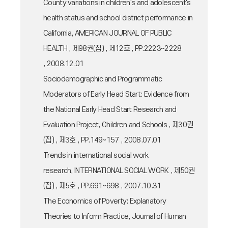
County variations in children's and adolescent's
health status and school district performance in
California, AMERICAN JOURNAL OF PUBLIC
HEALTH , 제98권(집) , 제12호 , PP.2223~2228
, 2008.12.01
Sociodemographic and Programmatic
Moderators of Early Head Start: Evidence from
the National Early Head Start Research and
Evaluation Project, Children and Schools , 제30권
(집) , 제3호 , PP.149~157 , 2008.07.01
Trends in international social work
research, INTERNATIONAL SOCIAL WORK , 제50권
(집) , 제5호 , PP.691~698 , 2007.10.31
The Economics of Poverty: Explanatory
Theories to Inform Practice, Journal of Human