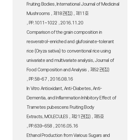
Fruiting Bodies, International Journal of Medicinal
Mushrooms , 제18권(집) , 제11호
, PP.1011~1022 , 2016.11.20
Comparison of the grain composition in
resveratrol-enriched and glufosinate-tolerant
rice (Oryza sativa) to conventional rice using
univariate and multivariate analysis, Journal of
Food Composition and Analysis , 제52권(집)
, PP.58~67 , 2016.08.16
In Vitro Antioxidant, Anti-Diabetes, Anti-
Dementia, and Inflammation Inhibitory Effect of
Trametes pubescens Fruiting Body
Extracts, MOLECULES , 제21권(집) , 제5호
, PP.639~658 , 2016.05.16
Ethanol Production from Various Sugars and