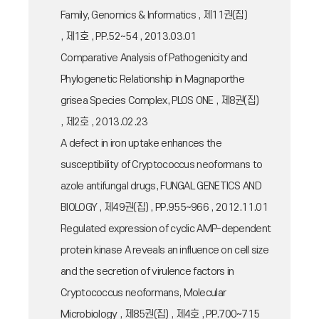
Family, Genomics & Informatics , 제11권(집)
, 제1호 , PP.52~54 , 2013.03.01
Comparative Analysis of Pathogenicity and
Phylogenetic Relationship in Magnaporthe
grisea Species Complex, PLOS ONE , 제8권(집)
, 제2호 , 2013.02.23
A defect in iron uptake enhances the
susceptibility of Cryptococcus neoformans to
azole antifungal drugs, FUNGAL GENETICS AND
BIOLOGY , 제49권(집) , PP.955~966 , 2012.11.01
Regulated expression of cyclic AMP-dependent
protein kinase A reveals an influence on cell size
and the secretion of virulence factors in
Cryptococcus neoformans, Molecular
Microbiology , 제85권(집) , 제4호 , PP.700~715