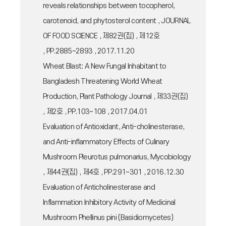
reveals relationships between tocopherol,
carotenoid, and phytosterol content , JOURNAL
OF FOOD SCIENCE , 제82권(집) , 제12호
, PP.2885~2893 , 2017.11.20
Wheat Blast: A New Fungal Inhabitant to
Bangladesh Threatening World Wheat
Production, Plant Pathology Journal , 제33권(집)
, 제2호 , PP.103~108 , 2017.04.01
Evaluation of Antioxidant, Anti-cholinesterase,
and Anti-inflammatory Effects of Culinary
Mushroom Pleurotus pulmonarius, Mycobiology
, 제44권(집) , 제4호 , PP.291~301 , 2016.12.30
Evaluation of Anticholinesterase and
Inflammation Inhibitory Activity of Medicinal
Mushroom Phellinus pini (Basidiomycetes)