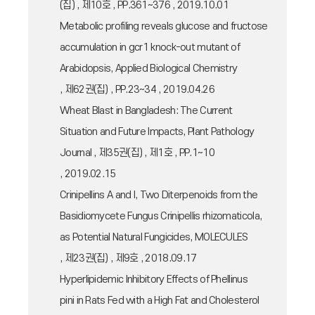
(집) , 제10호 , PP.361~376 , 2019.10.01
Metabolic profiling reveals glucose and fructose
accumulation in gcr1 knock-out mutant of
Arabidopsis, Applied Biological Chemistry
, 제62권(집) , PP.23~34 , 2019.04.26
Wheat Blast in Bangladesh: The Current
Situation and Future Impacts, Plant Pathology
Journal , 제35권(집) , 제1호 , PP.1~10
, 2019.02.15
Crinipellins A and I, Two Diterpenoids from the
Basidiomycete Fungus Crinipellis rhizomaticola,
as Potential Natural Fungicides, MOLECULES
, 제23권(집) , 제9호 , 2018.09.17
Hyperlipidemic Inhibitory Effects of Phellinus
pini in Rats Fed with a High Fat and Cholesterol