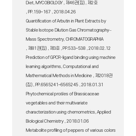
Diet, MYCOBIOLOGY , 제46권(집) , 제2호
, PP.159~167 , 2018.04.26
Quantification of Arbutin in Plant Extracts by
Stable Isotope Dilution Gas Chromatography–
Mass Spectrometry, CHROMATOGRAPHIA
, 제81권(집) , 제3호 , PP.533~538 , 2018.02.12
Prediction of GPCR-ligand binding using machine
learning algorithms, Computational and
Mathematical Methods in Medicine , 제2018권
(집) , PP.6565241~6565245 , 2018.01.31
Phytochemical proﬁles of Brassicaceae
vegetables and their multivariate
characterization using chemometrics, Applied
Biological Chemistry , 2018.01.06
Metabolite profiling of peppers of various colors