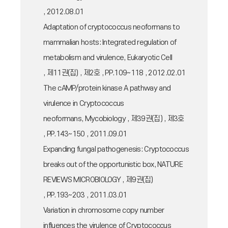
, 2012.08.01
Adaptation of cryptococcus neoformans to
mammalian hosts: Integrated regulation of
metabolism and virulence, Eukaryotic Cell
, 제11권(집) , 제2호 , PP.109~118 , 2012.02.01
The cAMP/protein kinase A pathway and
virulence in Cryptococcus
neoformans, Mycobiology , 제39권(집) , 제3호
, PP.143~150 , 2011.09.01
Expanding fungal pathogenesis: Cryptococcus
breaks out of the opportunistic box, NATURE
REVIEWS MICROBIOLOGY , 제9권(집)
, PP.193~203 , 2011.03.01
Variation in chromosome copy number
influences the virulence of Cryptococcus