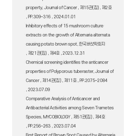
property, Journal of Cancer , 제15권(집) , 제2호
, PP.309~316 , 2024.01.01
Inhibitory effects of 15 mushroom culture
extracts on the growth of Alternaria alternata
causing potato brown spot, 한국버섯학회지
, 제21권(집) , 제4호 , 2023.12.31
Chemical screening identifies the anticancer
properties of Polyporous tuberaster, Journal of
Cancer , 제14권(집) , 제11호 , PP.2075~2084
, 2023.07.09
Comparative Analysis of Anticancer and
Antibacterial Activities among Seven Trametes
Species, MYCOBIOLOGY , 제51권(집) , 제4호
, PP.256~263 , 2023.07.04
First Report of Brown Spot Caused by Alternaria