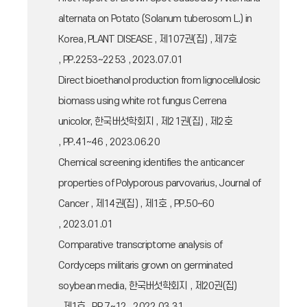
alternata on Potato (Solanum tuberosom L.) in
Korea, PLANT DISEASE , 제107권(집) , 제7호
, PP.2253~2253 , 2023.07.01
Direct bioethanol production from lignocellulosic
biomass using white rot fungus Cerrena
unicolor, 한국버섯학회지 , 제21권(집) , 제2호
, PP.41~46 , 2023.06.20
Chemical screening identifies the anticancer
properties of Polyporous parvovarius, Journal of
Cancer , 제14권(집) , 제1호 , PP.50~60
, 2023.01.01
Comparative transcriptome analysis of
Cordyceps militaris grown on germinated
soybean media, 한국버섯학회지 , 제20권(집)
, 제1호 , PP.7~12 , 2022.03.31