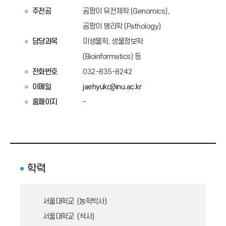
주전공
곰팡이 유전체학 (Genomics),
곰팡이 병리학 (Pathology)
담당과목
미생물학, 생물정보학
(Bioinformatics) 등
전화번호
032-835-8242
이메일
jaehyukc@inu.ac.kr
홈페이지
-
학력
서울대학교 (농학박사)
서울대학교 (석사)