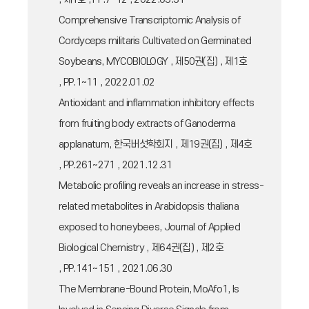
Comprehensive Transcriptomic Analysis of
Cordyceps militaris Cultivated on Germinated
Soybeans, MYCOBIOLOGY , 제50권(집) , 제1호
, PP.1~11 , 2022.01.02
Antioxidant and inflammation inhibitory effects
from fruiting body extracts of Ganoderma
applanatum, 한국버섯학회지 , 제19권(집) , 제4호
, PP.261~271 , 2021.12.31
Metabolic profiling reveals an increase in stress-
related metabolites in Arabidopsis thaliana
exposed to honeybees, Journal of Applied
Biological Chemistry , 제64권(집) , 제2호
, PP.141~151 , 2021.06.30
The Membrane-Bound Protein, MoAfo1, Is