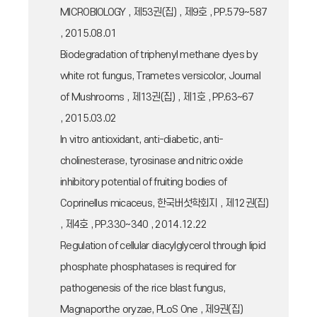
MICROBIOLOGY , 제53권(집) , 제9호 , PP.579~587
, 2015.08.01
Biodegradation of triphenyl methane dyes by
white rot fungus, Trametes versicolor, Journal
of Mushrooms , 제13권(집) , 제1호 , PP.63~67
, 2015.03.02
In vitro antioxidant, anti-diabetic, anti-
cholinesterase, tyrosinase and nitric oxide
inhibitory potential of fruiting bodies of
Coprinellus micaceus, 한국버섯학회지 , 제12권(집)
, 제4호 , PP.330~340 , 2014.12.22
Regulation of cellular diacylglycerol through lipid
phosphate phosphatases is required for
pathogenesis of the rice blast fungus,
Magnaporthe oryzae, PLoS One , 제9권(집)