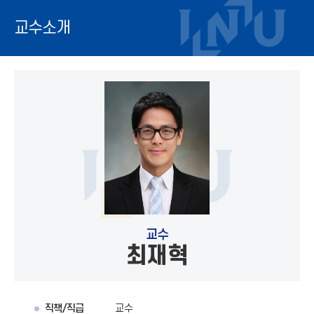
교수소개
교수
최재혁
직책/직급
교수