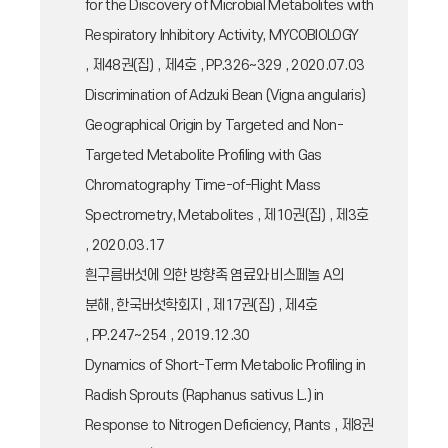
for the Discovery of Microbial Metabolites with
Respiratory Inhibitory Activity, MYCOBIOLOGY
, 제48권(집) , 제4호 , PP.326~329 , 2020.07.03
Discrimination of Adzuki Bean (Vigna angularis)
Geographical Origin by Targeted and Non-
Targeted Metabolite Profiling with Gas
Chromatography Time-of-Flight Mass
Spectrometry, Metabolites , 제10권(집) , 제3호
, 2020.03.17
흰구름버섯에 의한 방향족 염료와 비스페놀 A의
분해, 한국버섯학회지 , 제17권(집) , 제4호
, PP.247~254 , 2019.12.30
Dynamics of Short-Term Metabolic Profiling in
Radish Sprouts (Raphanus sativus L.) in
Response to Nitrogen Deficiency, Plants , 제8권