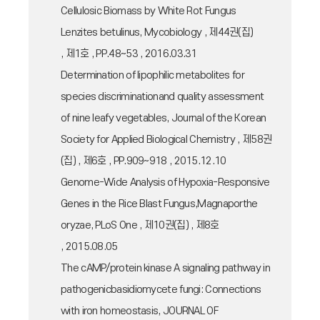
Cellulosic Biomass by White Rot Fungus
Lenzites betulinus, Mycobiology , 제44권(집)
, 제1호 , PP.48~53 , 2016.03.31
Determination of lipophilic metabolites for
species discriminationand quality assessment
of nine leafy vegetables, Journal of the Korean
Society for Applied Biological Chemistry , 제58권
(집) , 제6호 , PP.909~918 , 2015.12.10
Genome-Wide Analysis of Hypoxia-Responsive
Genes in the Rice Blast Fungus,Magnaporthe
oryzae, PLoS One , 제10권(집) , 제8호
, 2015.08.05
The cAMP/protein kinase A signaling pathway in
pathogenicbasidiomycete fungi: Connections
with iron homeostasis, JOURNAL OF