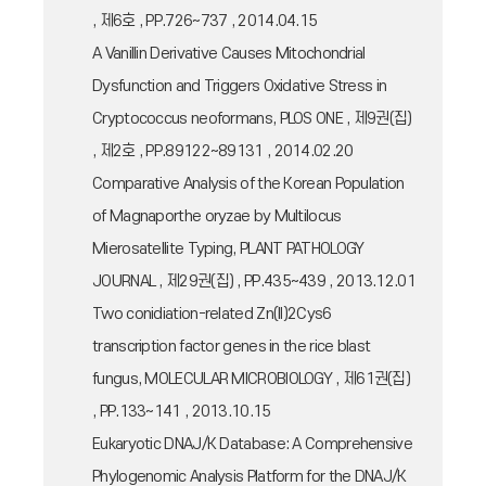
, 제6호 , PP.726~737 , 2014.04.15
A Vanillin Derivative Causes Mitochondrial
Dysfunction and Triggers Oxidative Stress in
Cryptococcus neoformans, PLOS ONE , 제9권(집)
, 제2호 , PP.89122~89131 , 2014.02.20
Comparative Analysis of the Korean Population
of Magnaporthe oryzae by Multilocus
Mierosatellite Typing, PLANT PATHOLOGY
JOURNAL , 제29권(집) , PP.435~439 , 2013.12.01
Two conidiation-related Zn(II)2Cys6
transcription factor genes in the rice blast
fungus, MOLECULAR MICROBIOLOGY , 제61권(집)
, PP.133~141 , 2013.10.15
Eukaryotic DNAJ/K Database: A Comprehensive
Phylogenomic Analysis Platform for the DNAJ/K