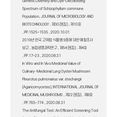
Genetic Diversity and Dye-Decolorizing
Spectrum of Schizophyllum commune
Population, JOURNAL OF MICROBIOLOGY AND
BIOTECHNOLOGY , 제30권(집) , 제10호
, PP.1525~1535 , 2020.10.01
2019년 한국 고위험 식물병 9종에 대한 예찰조사
보고 , 농업생명과학연구 , 제54권(집) , 제4호
, PP.17~23 , 2020.08.31
In Vitro and In Vivo Medicinal Value of
Culinary−Medicinal Lung Oyster Mushroom
Pleurotus pulmonarius var. stechangii
(Agaricomycetes), INTERNATIONAL JOURNAL OF
MEDICINAL MUSHROOMS , 제22권(집) , 제8호
, PP.763~774 , 2020.08.31
The Antifungal Test: An Efficient Screening Tool