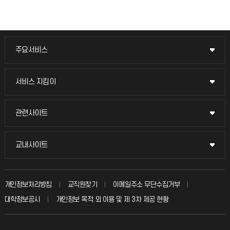
주요서비스
주요서비스
교무회의방송
서비스 지킴이
서비스 지킴이
교수채용
묻고 답하기
관련사이트
관련사이트
시설예약
불친절신고
국방헬프콜
교내사이트
교내사이트
인터넷증명
자주 묻는 질문(FAQ)
발전기금
교수회
입학안내
개인정보처리방침
교직원찾기
이메일주소 무단수집거부
칭찬마당
산학협력단
교육혁신본부
대학정보공시
개인정보 목적 외 이용 및 제 3차 제공 현황
직원채용
학생서비스 지킴이
소비자생활협동조합
국제교류과