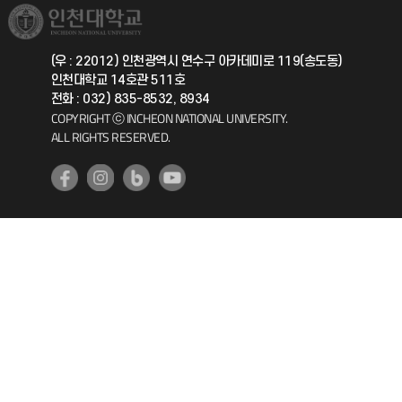
취업정보(학생)
총동문회
국제지원과
(우 : 22012) 인천광역시 연수구 아카데미로 119(송도동)
인천대학교 14호관 511호
공자아카데미
전화 : 032) 835-8532, 8934
COPYRIGHT ⓒ INCHEON NATIONAL UNIVERSITY.
기초교육원
ALL RIGHTS RESERVED.
공학교육혁신센터
대학생활상담센터
사회봉사센터
생활원
원격지원