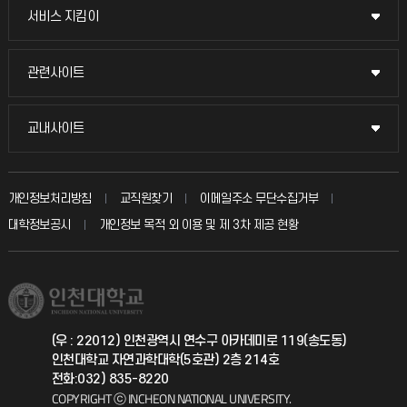
교무회의방송
서비스 지킴이
서비스 지킴이
교수채용
묻고 답하기
관련사이트
관련사이트
시설예약
불친절신고
국방헬프콜
교내사이트
교내사이트
인터넷증명
자주 묻는 질문(FAQ)
발전기금
교수회
입학안내
개인정보처리방침
교직원찾기
이메일주소 무단수집거부
칭찬마당
산학협력단
교육혁신본부
대학정보공시
개인정보 목적 외 이용 및 제 3차 제공 현황
직원채용
학생서비스 지킴이
소비자생활협동조합
국제교류과
취업정보(학생)
총동문회
국제지원과
(우 : 22012) 인천광역시 연수구 아카데미로 119(송도동)
인천대학교 자연과학대학(5호관) 2층 214호
공자아카데미
전화:032) 835-8220
COPYRIGHT ⓒ INCHEON NATIONAL UNIVERSITY.