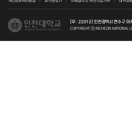
개인정보처리방침
교직원찾기
이메일주소 무단수집거부
대학정
교수채용
불친절신고
(우 : 22012) 인천광역시 연수구 
시설예약
자주 묻는 질문
COPYRIGHT ⓒ INCHEON NATIONAL U
인터넷증명
칭찬마당
입학안내
학생서비스 
직원채용
취업정보(학생)