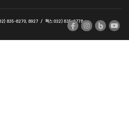
교육혁신본부
2) 835-8270, 8927
/
팩스:032) 835-0778
국제교류과
국제지원과
공자아카데미
기초교육원
공학교육혁신센터
대학생활상담센터
사회봉사센터
생활원