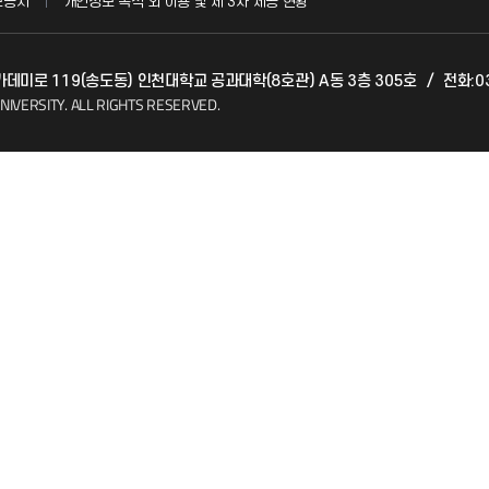
보공시
개인정보 목적 외 이용 및 제 3차 제공 현황
발전기금
아카데미로 119(송도동) 인천대학교 공과대학(8호관) A동 3층 305호
/
전화:03
(FAQ)
산학협력단
NIVERSITY.
ALL RIGHTS RESERVED.
소비자생활협동조합
지킴이
총동문회