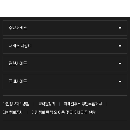
주요서비스
주요서비스
교무회의방송
서비스 지킴이
서비스 지킴이
교수채용
묻고 답하기
관련사이트
관련사이트
시설예약
불친절신고
국방헬프콜
교내사이트
교내사이트
인터넷증명
자주 묻는 질문(FAQ)
발전기금
교수회
입학안내
개인정보처리방침
교직원찾기
이메일주소 무단수집거부
칭찬마당
산학협력단
교육혁신본부
대학정보공시
개인정보 목적 외 이용 및 제 3차 제공 현황
직원채용
학생서비스 지킴이
소비자생활협동조합
국제교류과