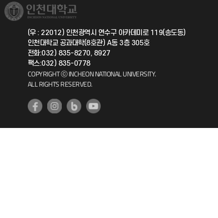
취업정보(학생)
총동문회
국제지원과
(우 : 22012) 인천광역시 연수구 아카데미로 119(송도동)
인천대학교 공과대학(8호관) A동 3층 305호
공자아카데미
전화:032) 835-8270, 8927
팩스:032) 835-0778
기초교육원
COPYRIGHT ⓒ INCHEON NATIONAL UNIVERSITY.
ALL RIGHTS RESERVED.
공학교육혁신센터
대학생활상담센터
사회봉사센터
생활원
원격지원