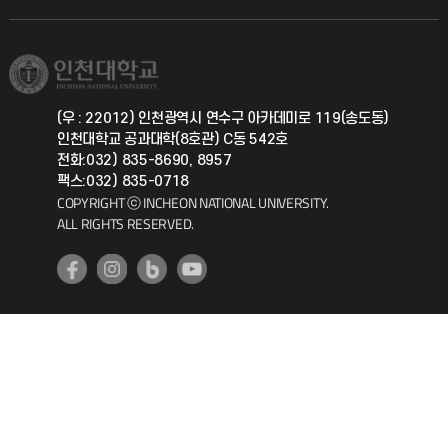
직원채용
학생서비스 지킴이
소비자생활협동조합
국제교류과
취업정보(학생)
총동문회
국제지원과
(우 : 22012) 인천광역시 연수구 아카데미로 119(송도동)
인천대학교 공과대학(8호관) C동 542호
공자아카데미
전화:032) 835-8690, 8957
팩스:032) 835-0718
기초교육원
COPYRIGHT ⓒ INCHEON NATIONAL UNIVERSITY.
ALL RIGHTS RESERVED.
공학교육혁신센터
대학생활상담센터
사회봉사센터
생활원