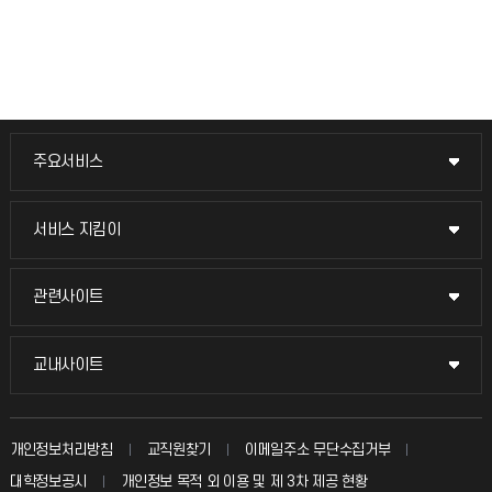
주요서비스
주요서비스
교무회의방송
서비스 지킴이
서비스 지킴이
교수채용
묻고 답하기
관련사이트
관련사이트
시설예약
불친절신고
국방헬프콜
교내사이트
교내사이트
인터넷증명
자주 묻는 질문(FAQ)
발전기금
교수회
입학안내
개인정보처리방침
교직원찾기
이메일주소 무단수집거부
칭찬마당
산학협력단
교육혁신본부
대학정보공시
개인정보 목적 외 이용 및 제 3차 제공 현황