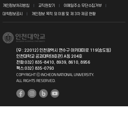
입학안내
개인정보처리방침
교직원찾기
이메일주소 무단수집거부
칭찬마당
산학협력단
교육혁신본부
대학정보공시
개인정보 목적 외 이용 및 제 3차 제공 현황
직원채용
학생서비스 지킴이
소비자생활협동조합
국제교류과
취업정보(학생)
총동문회
국제지원과
(우 : 22012) 인천광역시 연수구 아카데미로 119(송도동)
인천대학교 공과대학(8호관) A동 204호
공자아카데미
전화:032) 835-8410, 8939, 8610, 8956
팩스:032) 835-0793
기초교육원
COPYRIGHT ⓒ INCHEON NATIONAL UNIVERSITY.
ALL RIGHTS RESERVED.
공학교육혁신센터
대학생활상담센터
사회봉사센터