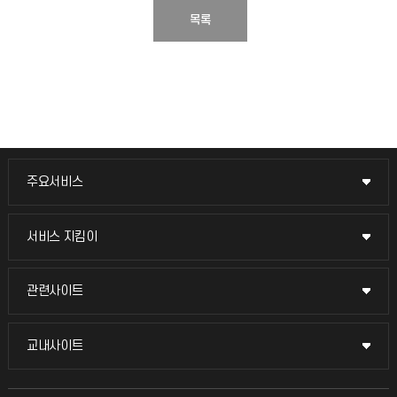
목록
주요서비스
주요서비스
교무회의방송
서비스 지킴이
서비스 지킴이
교수채용
묻고 답하기
관련사이트
관련사이트
시설예약
불친절신고
국방헬프콜
교내사이트
교내사이트
인터넷증명
자주 묻는 질문(FAQ)
발전기금
교수회