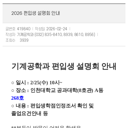
2026 편입생 설명회 안내
글번호
419840
작성일
2026-02-24
작성자
기계공학과 (032) 835-8410, 8939, 8610, 8956)
조회수
3939
기계공학과 편입생 설명회 안내
○
일시
: 2/25(
수
) 10
시
~
○
장소
:
인천대학교 공과대학
(8
호관
) A
동
268
호
○
내용
:
편입생학점인정조서 확인 및
졸업요건안내 등
**
부득이 방문이 어려운 학생은