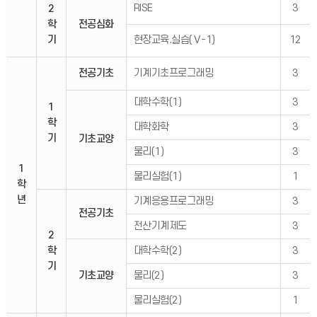
RISE
3
2
학
전공심화
기
현장교육.실습(Ⅴ-1)
12
전공기초
기계기초프로그래밍
3
대학수학(1)
3
1
학
대학화학
3
기
기초교양
물리(1)
3
1
물리실험(1)
1
학
년
기계응용프로그래밍
3
전공기초
전산기계제도
3
2
학
대학수학(2)
3
기
기초교양
물리(2)
3
물리실험(2)
1