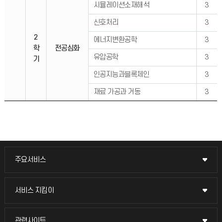
시뮬레이션소재해석
3
신호처리
3
2
에너지변환공학
3
학
전공심화
유압공학
3
기
인공지능과블록체인
3
재료 가공과 거동
3
주요서비스
주요서비스
교무회의방송
서비스 지킴이
서비스 지킴이
교수채용
묻고 답하기
관련사이트
관련사이트