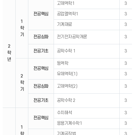
고체역학1
3
전공핵심
공업열역학1
3
1
기계재료
3
학
기
전공심화
전기전자공학개론
3
2
전공기초
공학수학 1
3
학
년
동역학
3
전공핵심
유체역학(1)
3
2
학
전공심화
고체역학(2)
3
기
전공기초
공학수학 2
3
수치해석
3
전공핵심
응용기계수학1
3
1
학
기계공작법
3