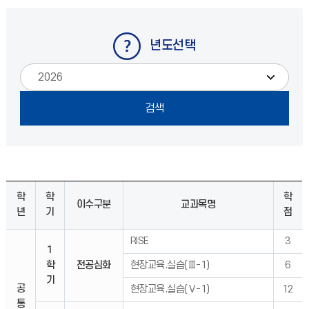
년도선택
학
학
학
이수구분
교과목명
년
기
점
RISE
3
1
학
전공심화
현장교육.실습(Ⅲ-1)
6
기
공
현장교육.실습(Ⅴ-1)
12
통