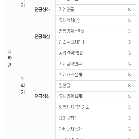
기
전공심화
기계진동
3
유체역학(2)
3
응용기계수학2
3
전공핵심
캡스톤디자인1
3
3
공업열역학(2)
3
학
기계공학연구
3
년
기계요소설계
3
2
학
열전달
3
기
전공심화
유체기계설계
3
의용생체공정기술
3
제어공학1
3
차세대자동차
3