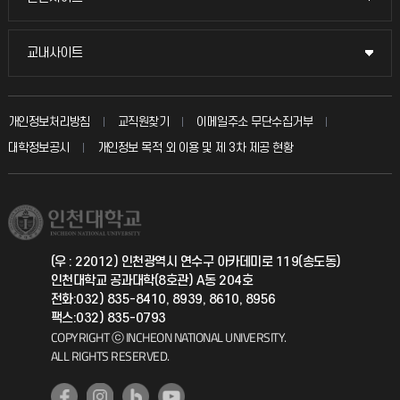
시설예약
불친절신고
국방헬프콜
교내사이트
교내사이트
인터넷증명
자주 묻는 질문(FAQ)
발전기금
교수회
입학안내
개인정보처리방침
교직원찾기
이메일주소 무단수집거부
칭찬마당
산학협력단
교육혁신본부
대학정보공시
개인정보 목적 외 이용 및 제 3차 제공 현황
직원채용
학생서비스 지킴이
소비자생활협동조합
국제교류과
취업정보(학생)
총동문회
국제지원과
(우 : 22012) 인천광역시 연수구 아카데미로 119(송도동)
인천대학교 공과대학(8호관) A동 204호
공자아카데미
전화:032) 835-8410, 8939, 8610, 8956
팩스:032) 835-0793
기초교육원
COPYRIGHT ⓒ INCHEON NATIONAL UNIVERSITY.
ALL RIGHTS RESERVED.
공학교육혁신센터